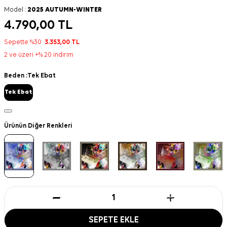
Model :
2025 AUTUMN-WINTER
4.790,00
TL
Sepette %30
3.353,00
TL
2 ve üzeri +% 20 indirim
Beden :
Tek Ebat
Tek Ebat
Ürünün Diğer Renkleri
SEPETE EKLE