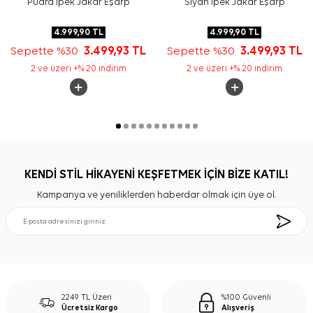
Pudra İpek Jakar Eşarp
Siyah İpek Jakar Eşarp
4.999,90
TL
4.999,90
TL
Sepette %30
3.499,93
TL
Sepette %30
3.499,93
TL
2 ve üzeri +% 20 indirim
2 ve üzeri +% 20 indirim
KENDİ STİL HİKAYENİ KEŞFETMEK İÇİN BİZE KATIL!
Kampanya ve yeniliklerden haberdar olmak için üye ol.
2249 TL Üzeri
%100 Güvenli
Ücretsiz Kargo
Alışveriş