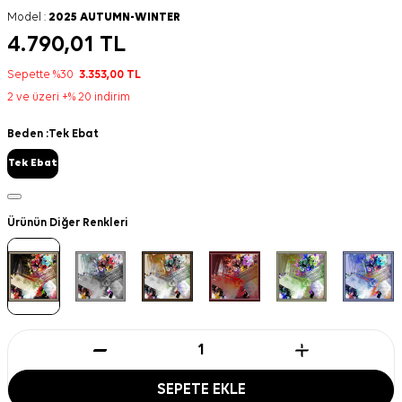
Model :
2025 AUTUMN-WINTER
4.790,01
TL
Sepette %30
3.353,00
TL
2 ve üzeri +% 20 indirim
Beden :
Tek Ebat
Tek Ebat
Ürünün Diğer Renkleri
SEPETE EKLE