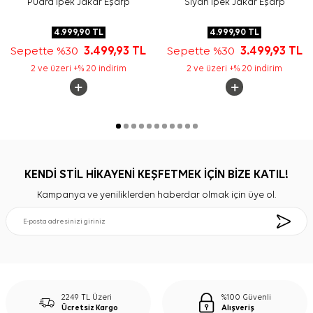
Pudra İpek Jakar Eşarp
Siyah İpek Jakar Eşarp
4.999,90
TL
4.999,90
TL
Sepette %30
3.499,93
TL
Sepette %30
3.499,93
TL
2 ve üzeri +% 20 indirim
2 ve üzeri +% 20 indirim
KENDİ STİL HİKAYENİ KEŞFETMEK İÇİN BİZE KATIL!
Kampanya ve yeniliklerden haberdar olmak için üye ol.
2249 TL Üzeri
%100 Güvenli
Ücretsiz Kargo
Alışveriş