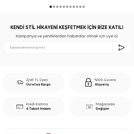
KENDİ STİL HİKAYENİ KEŞFETMEK İÇİN BİZE KATIL!
Kampanya ve yeniliklerden haberdar olmak için üye ol.
2249 TL Üzeri
%100 Güvenli
Ücretsiz Kargo
Alışveriş
Kredi Kartına
Mağazada
4 Taksit İmkanı
Değişim