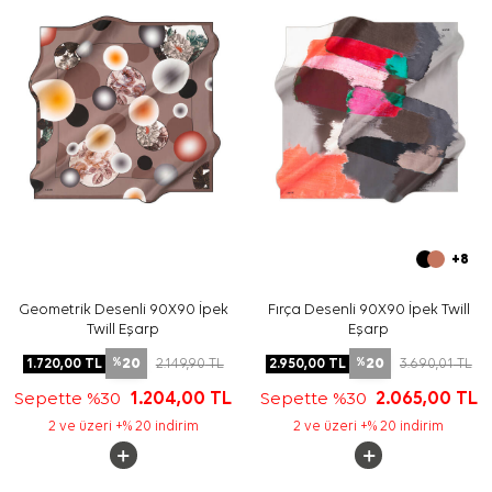
izleyiniz. İpek ve hassas eşarpların elde nazik bakımında
Aker İpek Eşarp Şampuanı
kullanmayı tercih edebilirsiniz.
Sıkça Sorulan Sorular
Mavi İpek Tivil Kare Çiçekli Eşarp hangi ölçüdedir?
Bu eşarbın deseni nasıldır?
İpek tivil eşarp hangi kombinlerle kullanılabilir?
Bu ürün Aker markasına mı aittir?
+8
Geometrik Desenli 90X90 İpek
Fırça Desenli 90X90 İpek Twill
Twill Eşarp
Eşarp
20
20
1.720,00
TL
2.149,90
TL
2.950,00
TL
3.690,01
TL
%
%
Sepette %30
1.204,00
TL
Sepette %30
2.065,00
TL
2 ve üzeri +% 20 indirim
2 ve üzeri +% 20 indirim