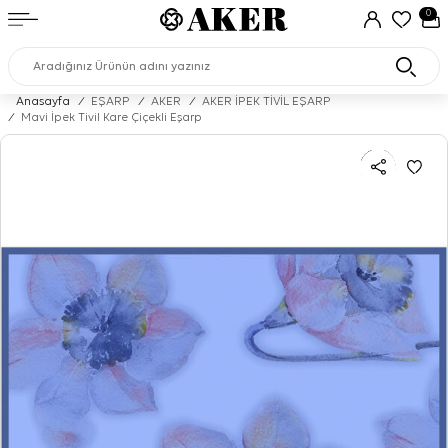
0
Anasayfa
/
EŞARP
/
AKER
/
AKER İPEK TİVİL EŞARP
/
Mavi İpek Tivil Kare Çiçekli Eşarp