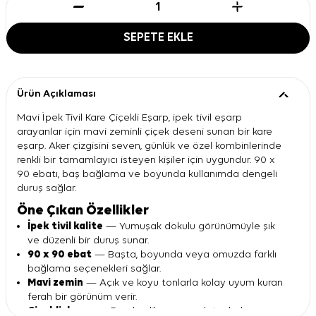
SEPETE EKLE
Ürün Açıklaması
Mavi İpek Tivil Kare Çiçekli Eşarp, ipek tivil eşarp
arayanlar için mavi zeminli çiçek deseni sunan bir kare
eşarp. Aker çizgisini seven, günlük ve özel kombinlerinde
renkli bir tamamlayıcı isteyen kişiler için uygundur. 90 x
90 ebatı, baş bağlama ve boyunda kullanımda dengeli
duruş sağlar.
Öne Çıkan Özellikler
İpek tivil kalite
— Yumuşak dokulu görünümüyle şık
ve düzenli bir duruş sunar.
90 x 90 ebat
— Başta, boyunda veya omuzda farklı
bağlama seçenekleri sağlar.
Mavi zemin
— Açık ve koyu tonlarla kolay uyum kuran
ferah bir görünüm verir.
Çiçekli desen
— Pembe, lila ve sarı detaylarla