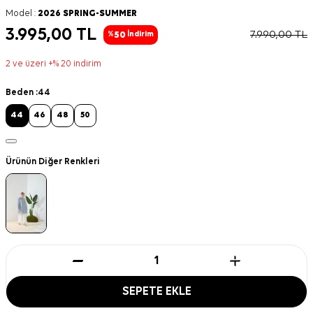
Model :
2026 SPRING-SUMMER
3.995,00
TL
7.990,00
TL
50
%
İndirim
2 ve üzeri +% 20 indirim
Beden :
44
44
46
48
50
Ürünün Diğer Renkleri
SEPETE EKLE