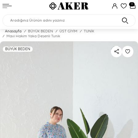
0
Anasayfa
/
BÜYÜK BEDEN
/
ÜST GİYİM
/
TUNİK
/
Mavi Hakim Yaka Desenli Tunik
BÜYÜK BEDEN