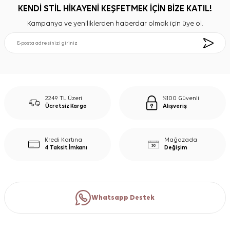
KENDİ STİL HİKAYENİ KEŞFETMEK İÇİN BİZE KATIL!
Kampanya ve yeniliklerden haberdar olmak için üye ol.
2249 TL Üzeri
%100 Güvenli
Ücretsiz Kargo
Alışveriş
Kredi Kartına
Mağazada
4 Taksit İmkanı
Değişim
Whatsapp Destek