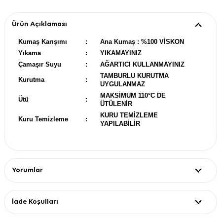
Ürün Açıklaması
Kumaş Karışımı
:
Ana Kumaş : %100 VİSKON
Yıkama
:
YIKAMAYINIZ
Çamaşır Suyu
:
AĞARTICI KULLANMAYINIZ
TAMBURLU KURUTMA
Kurutma
:
UYGULANMAZ
MAKSİMUM 110°C DE
Ütü
:
ÜTÜLENİR
KURU TEMİZLEME
Kuru Temizleme
:
YAPILABİLİR
Yorumlar
İade Koşulları