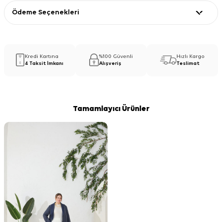
Ödeme Seçenekleri
Kredi Kartına
%100 Güvenli
Hızlı Kargo
4 Taksit İmkanı
Alışveriş
Teslimat
Tamamlayıcı Ürünler