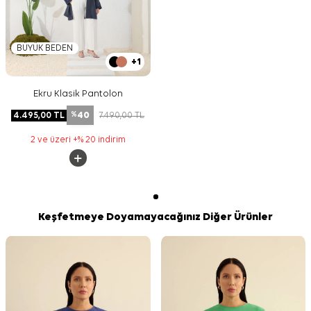
BÜYÜK BEDEN
+1
Ekru Klasik Pantolon
40
4.495,00
TL
7.490,00
TL
%
2 ve üzeri +% 20 indirim
Keşfetmeye Doyamayacağınız Diğer Ürünler