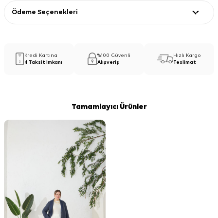
Ödeme Seçenekleri
Kredi Kartına
%100 Güvenli
Hızlı Kargo
4 Taksit İmkanı
Alışveriş
Teslimat
Tamamlayıcı Ürünler