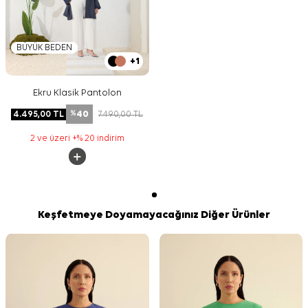
BÜYÜK BEDEN
+1
Ekru Klasik Pantolon
40
4.495,00
TL
7.490,00
TL
%
2 ve üzeri +% 20 indirim
Keşfetmeye Doyamayacağınız Diğer Ürünler