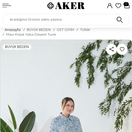
0
Anasayfa
/
BÜYÜK BEDEN
/
ÜST GİYİM
/
TUNİK
/
Mavi Klasik Yaka Desenli Tunik
BÜYÜK BEDEN