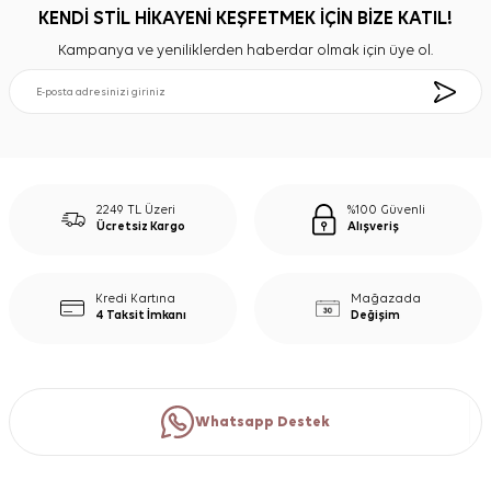
KENDİ STİL HİKAYENİ KEŞFETMEK İÇİN BİZE KATIL!
Kampanya ve yeniliklerden haberdar olmak için üye ol.
2249 TL Üzeri
%100 Güvenli
Ücretsiz Kargo
Alışveriş
Kredi Kartına
Mağazada
4 Taksit İmkanı
Değişim
Whatsapp Destek