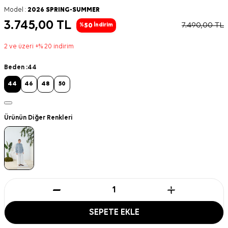
Model :
2026 SPRING-SUMMER
3.745,00
TL
7.490,00
TL
50
%
İndirim
2 ve üzeri +% 20 indirim
Beden :
44
44
46
48
50
Ürünün Diğer Renkleri
SEPETE EKLE