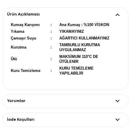
Ürün Açıklaması
Kumaş Karışımı
:
Ana Kumaş : %100 VİSKON
Yıkama
:
YIKAMAYINIZ
Çamaşır Suyu
:
AĞARTICI KULLANMAYINIZ
TAMBURLU KURUTMA
Kurutma
:
UYGULANMAZ
MAKSİMUM 110°C DE
Ütü
:
ÜTÜLENİR
KURU TEMİZLEME
Kuru Temizleme
:
YAPILABİLİR
Yorumlar
İade Koşulları