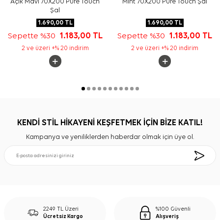
Açık Mavi 70X200 Pure Touch
Mint 70X200 Pure Touch Şal
Şal
1.690,00
TL
1.690,00
TL
Sepette %30
1.183,00
TL
Sepette %30
1.183,00
TL
2 ve üzeri +% 20 indirim
2 ve üzeri +% 20 indirim
KENDİ STİL HİKAYENİ KEŞFETMEK İÇİN BİZE KATIL!
Kampanya ve yeniliklerden haberdar olmak için üye ol.
2249 TL Üzeri
%100 Güvenli
Ücretsiz Kargo
Alışveriş