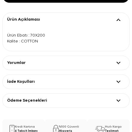
Ürün Açıklaması
Ürün Ebatı : 70X200
Kalite : COTTON
Yorumlar
İade Koşulları
Ödeme Seçenekleri
Kredi Kartına
%100 Güvenli
Hızlı Kargo
4 Taksit İmkanı
Alışveriş
Teslimat