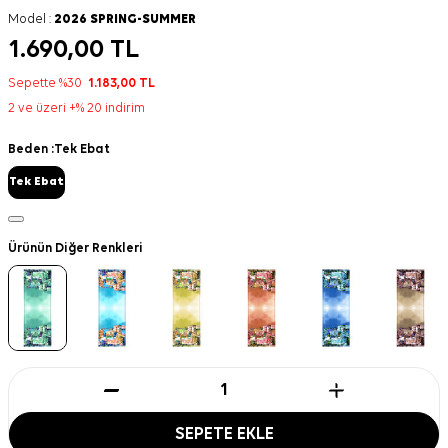
Model :
2026 SPRING-SUMMER
1.690,00
TL
Sepette %30
1.183,00
TL
2 ve üzeri +% 20 indirim
Beden :
Tek Ebat
Tek Ebat
Ürünün Diğer Renkleri
SEPETE EKLE