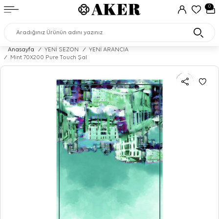
0
Anasayfa
/
YENİ SEZON
/
YENİ ARANCIA
/
Mint 70X200 Pure Touch Şal