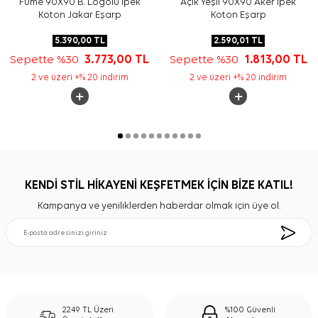
Füme 90X90 B. Logolu İpek
Açık Yeşil 90X90 Aker İpek
Koton Jakar Eşarp
Koton Eşarp
5.390,00
TL
2.590,01
TL
Sepette %30
3.773,00
TL
Sepette %30
1.813,00
TL
2 ve üzeri +% 20 indirim
2 ve üzeri +% 20 indirim
KENDİ STİL HİKAYENİ KEŞFETMEK İÇİN BİZE KATIL!
Kampanya ve yeniliklerden haberdar olmak için üye ol.
2249 TL Üzeri
%100 Güvenli