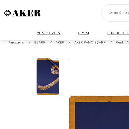
YENİ SEZON
GİYİM
BÜYÜK BED
Anasayfa
/
EŞARP
/
AKER
/
AKER PANO EŞARP
/
Renkli 