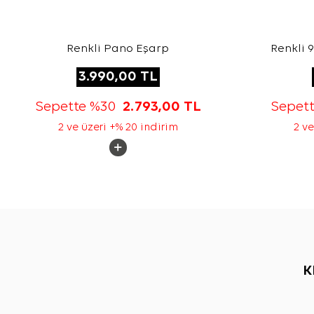
Renkli Pano Eşarp
Renkli 
3.990,00
TL
Sepette %30
2.793,00
TL
Sepet
2 ve üzeri +% 20 indirim
2 ve
K