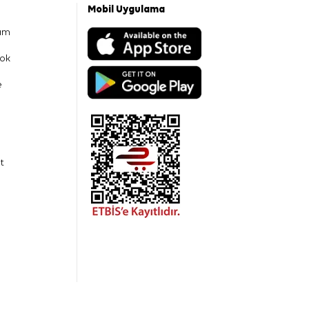
Mobil Uygulama
am
ok
e
t