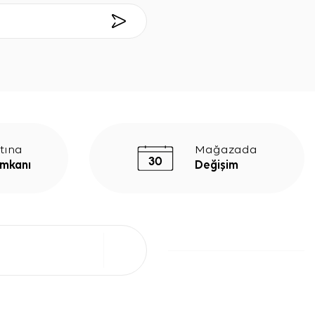
tına
Mağazada
İmkanı
Değişim