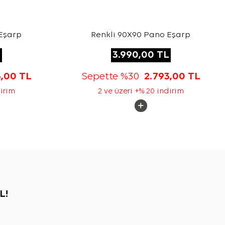
Eşarp
Renkli 90X90 Pano Eşarp
L
3.990,00
TL
3,00
TL
Sepette %30
2.793,00
TL
dirim
2 ve üzeri +% 20 indirim
L!