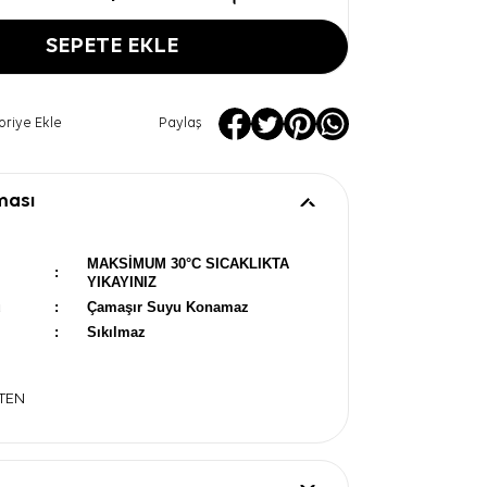
SEPETE EKLE
oriye Ekle
Paylaş
ması
MAKSİMUM 30°C SICAKLIKTA
:
YIKAYINIZ
u
:
Çamaşır Suyu Konamaz
:
Sıkılmaz
ATEN