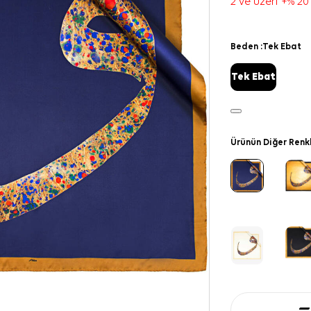
2 ve üzeri +% 20
Beden :
Tek Ebat
Tek Ebat
Ürünün Diğer Renk