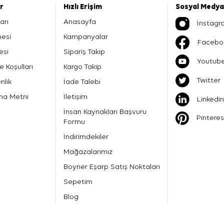
er
Hızlı Erişim
Sosyal Medya
arı
Anasayfa
İnstagr
mesi
Kampanyalar
Facebo
esi
Sipariş Takip
Youtub
e Koşulları
Kargo Takip
Twitter
nlik
İade Talebi
ma Metni
İletişim
Linkedin
İnsan Kaynakları Başvuru
Pinteres
Formu
İndirimdekiler
Mağazalarımız
Boyner Eşarp Satış Noktaları
Sepetim
Blog