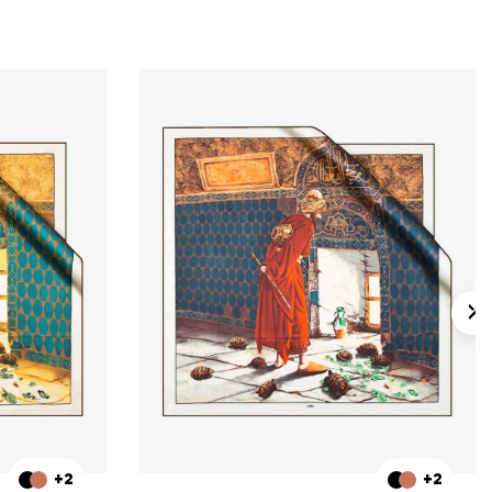
+2
+2