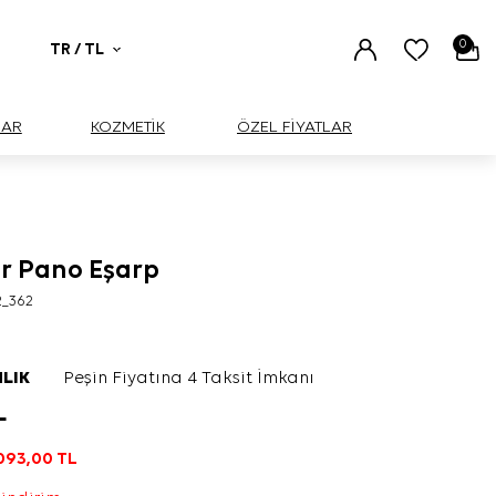
0
TR / TL
UAR
KOZMETİK
ÖZEL FİYATLAR
er Pano Eşarp
2_362
LIK
Peşin Fiyatına 4 Taksit İmkanı
L
093,00
TL