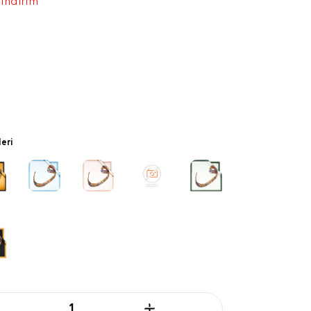
 indirim
leri