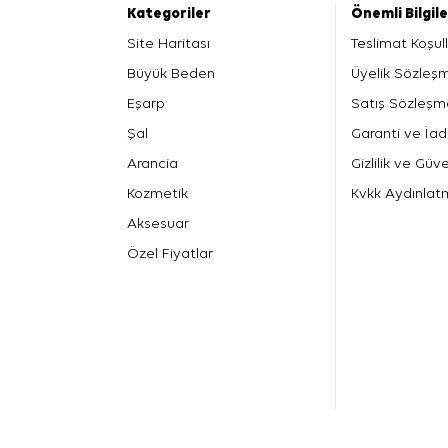
Kategoriler
Önemli Bilgil
Site Haritası
Teslimat Koşull
Büyük Beden
Üyelik Sözleş
Eşarp
Satış Sözleşm
Şal
Garanti ve İad
Arancia
Gizlilik ve Güve
Kozmetik
Kvkk Aydınlat
Aksesuar
Özel Fiyatlar