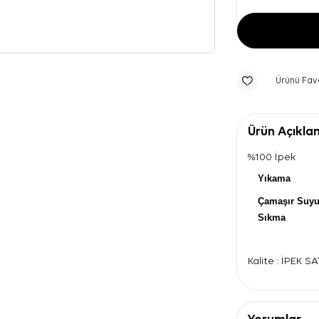
Ürünü Fav
Ürün Açıkla
%100 İpek
Yıkama
Çamaşır Suy
Sıkma
Kalite : İPEK S