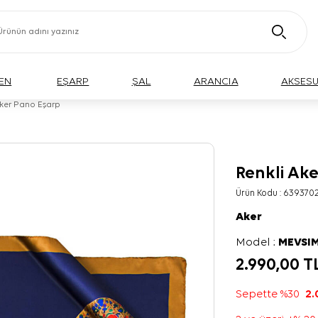
EN
EŞARP
ŞAL
ARANCIA
AKSES
Aker Pano Eşarp
Renkli Ak
Ürün Kodu :
639370
Aker
Model :
MEVSIM
2.990,00
T
Sepette %30
2.