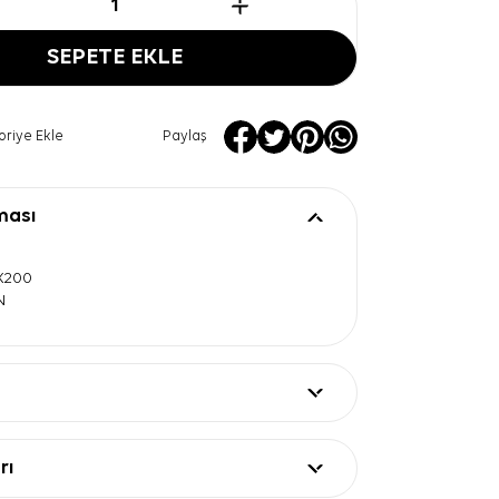
SEPETE EKLE
oriye Ekle
Paylaş
ması
0X200
N
rı