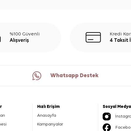
%100 Güvenli
Kredi Kar
Alışveriş
4 Taksit 
Whatsapp Destek
er
Hızlı Erişim
Sosyal Medya
arı
Anasayfa
İnstagr
mesi
Kampanyalar
Facebo