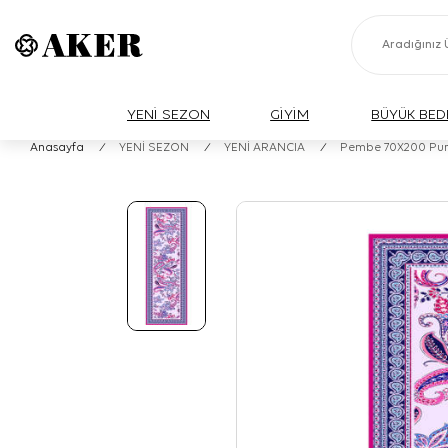
YENİ SEZON
GİYİM
BÜYÜK BED
Anasayfa
/
YENİ SEZON
/
YENİ ARANCIA
/
Pembe 70X200 Pur