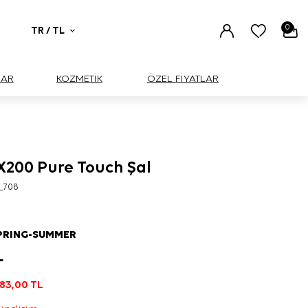
0
TR / TL
UAR
KOZMETİK
ÖZEL FİYATLAR
200 Pure Touch Şal
_708
PRING-SUMMER
L
183,00
TL