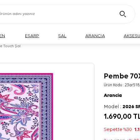
EN
EŞARP
ŞAL
ARANCIA
AKSES
e Touch Şal
Pembe 70X
Ürün Kodu :
23ar518
Arancia
Model :
2026 S
1.690,00
T
Sepette %30
1.