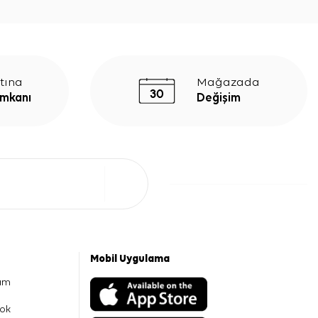
tına
Mağazada
İmkanı
Değişim
Mobil Uygulama
am
ok