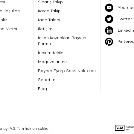
esi
Sipariş Takip
Youtub
e Koşulları
Kargo Takip
Twitter
nlik
İade Talebi
ma Metni
İletişim
Linkedin
İnsan Kaynakları Başvuru
Pinteres
Formu
İndirimdekiler
Mağazalarımız
Boyner Eşarp Satış Noktaları
Sepetim
Blog
nayi A.Ş. Tüm hakları saklıdır.