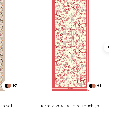
+7
+6
ch Şal
Kırmızı 70X200 Pure Touch Şal