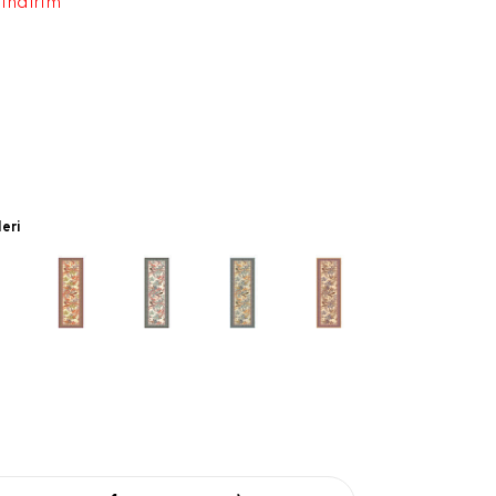
 indirim
leri