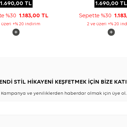
1.690,00
TL
1.690,00
TL
te %30
1.183,00
TL
Sepette %30
1.18
 üzeri +% 20 indirim
2 ve üzeri +% 20 in
ENDİ STİL HİKAYENİ KEŞFETMEK İÇİN BİZE KATI
Kampanya ve yeniliklerden haberdar olmak için üye ol.