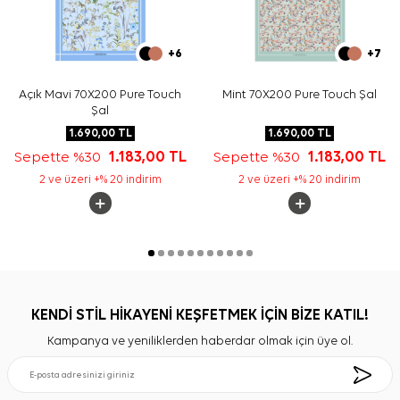
+6
+7
Açık Mavi 70X200 Pure Touch
Mint 70X200 Pure Touch Şal
Şal
1.690,00
TL
1.690,00
TL
Sepette %30
1.183,00
TL
Sepette %30
1.183,00
TL
2 ve üzeri +% 20 indirim
2 ve üzeri +% 20 indirim
KENDİ STİL HİKAYENİ KEŞFETMEK İÇİN BİZE KATIL!
Kampanya ve yeniliklerden haberdar olmak için üye ol.