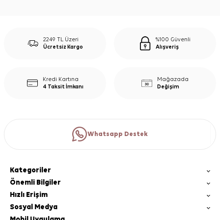
2249 TL Üzeri
%100 Güvenli
Ücretsiz Kargo
Alışveriş
Kredi Kartına
Mağazada
4 Taksit İmkanı
Değişim
Whatsapp Destek
Kategoriler
Önemli Bilgiler
Hızlı Erişim
Sosyal Medya
Mobil Uygulama