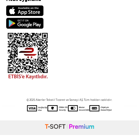
© 2025 Akerler Tekstil Ticaret ve Sanayi A.Ş. Tüm hakları saklıdır.