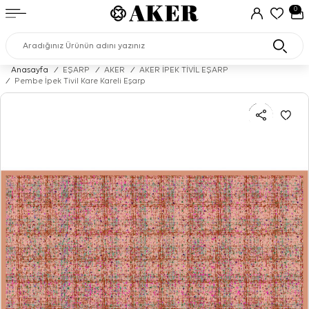
0
Anasayfa
/
EŞARP
/
AKER
/
AKER İPEK TİVİL EŞARP
/
Pembe İpek Tivil Kare Kareli Eşarp