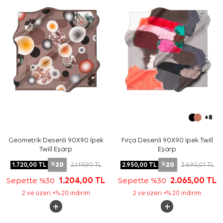
Yıkama ve bakım için ürün etiketindeki talimatları
izleyiniz. İpek ve hassas eşarplarda nazik bakım için
Aker
İpek Eşarp Şampuanı
kullanmayı tercih edebilirsiniz.
Sıkça Sorulan Sorular
Pembe İpek Tivil Kare Kareli Eşarp ölçüsü nedir?
Bu eşarp hangi kaliteyle üretilmiştir?
Deseni nasıl görünür?
İpek tivil eşarp nasıl kombinlenir?
+8
Geometrik Desenli 90X90 İpek
Fırça Desenli 90X90 İpek Twill
Twill Eşarp
Eşarp
20
20
1.720,00
TL
2.149,90
TL
2.950,00
TL
3.690,01
TL
%
%
Sepette %30
1.204,00
TL
Sepette %30
2.065,00
TL
2 ve üzeri +% 20 indirim
2 ve üzeri +% 20 indirim