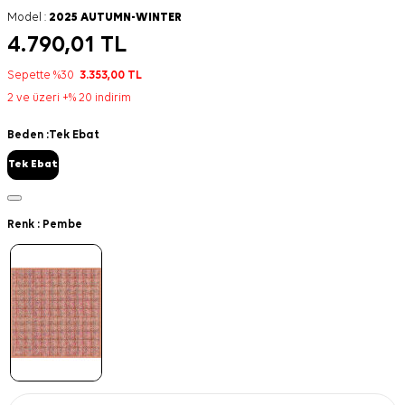
Model :
2025 AUTUMN-WINTER
4.790,01
TL
Sepette %30
3.353,00
TL
2 ve üzeri +% 20 indirim
Beden :
Tek Ebat
Tek Ebat
Renk :
Pembe