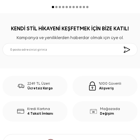
KENDİ STİL HİKAYENİ KEŞFETMEK İÇİN BİZE KATIL!
Kampanya ve yeniliklerden haberdar olmak için üye ol.
2249 TL Üzeri
%100 Güvenli
Ücretsiz Kargo
Alışveriş
Kredi Kartına
Mağazada
4 Taksit İmkanı
Değişim