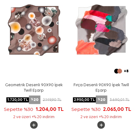
Yıkama ve bakım için ürün etiketindeki talimatları
izleyiniz. İpek ve hassas eşarp bakımında elde hassas
temizlik için
Aker İpek Eşarp Şampuanı
tercih edebilirsiniz.
Sıkça Sorulan Sorular
Pembe İpek Tivil Kare Çizgili Eşarp ölçüsü nedir?
Bu eşarbın deseni nasıldır?
İpek tivil eşarp hangi kombinlerle kullanılır?
Bu Aker eşarp günlük kullanıma uygun mu?
+8
Geometrik Desenli 90X90 İpek
Fırça Desenli 90X90 İpek Twill
Twill Eşarp
Eşarp
20
20
1.720,00
TL
2.149,90
TL
2.950,00
TL
3.690,01
TL
%
%
Sepette %30
1.204,00
TL
Sepette %30
2.065,00
TL
2 ve üzeri +% 20 indirim
2 ve üzeri +% 20 indirim