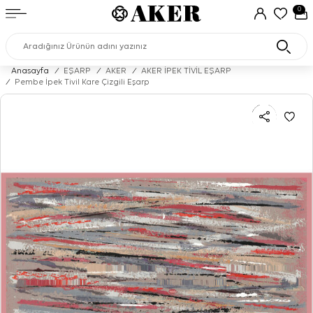
0
Anasayfa
/
EŞARP
/
AKER
/
AKER İPEK TİVİL EŞARP
/
Pembe İpek Tivil Kare Çizgili Eşarp