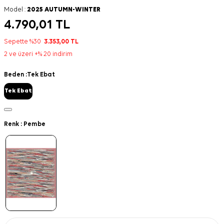
Model :
2025 AUTUMN-WINTER
4.790,01
TL
Sepette %30
3.353,00
TL
2 ve üzeri +% 20 indirim
Beden :
Tek Ebat
Tek Ebat
Renk :
Pembe