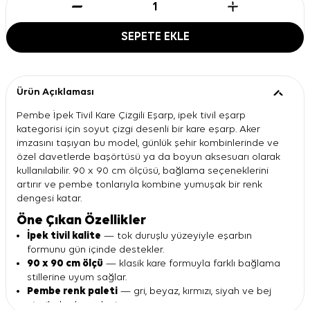
SEPETE EKLE
Ürün Açıklaması
Pembe İpek Tivil Kare Çizgili Eşarp, ipek tivil eşarp
kategorisi için soyut çizgi desenli bir kare eşarp. Aker
imzasını taşıyan bu model, günlük şehir kombinlerinde ve
özel davetlerde başörtüsü ya da boyun aksesuarı olarak
kullanılabilir. 90 x 90 cm ölçüsü, bağlama seçeneklerini
artırır ve pembe tonlarıyla kombine yumuşak bir renk
dengesi katar.
Öne Çıkan Özellikler
İpek tivil kalite
— tok duruşlu yüzeyiyle eşarbın
formunu gün içinde destekler.
90 x 90 cm ölçü
— klasik kare formuyla farklı bağlama
stillerine uyum sağlar.
Pembe renk paleti
— gri, beyaz, kırmızı, siyah ve bej
çizgilerle dengelenir.