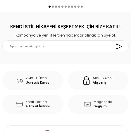
KENDİ STİL HİKAYENİ KEŞFETMEK İÇİN BİZE KATIL!
Kampanya ve yeniliklerden haberdar olmak için üye ol.
2249 TL Üzeri
%100 Güvenli
Ücretsiz Kargo
Alışveriş
Kredi Kartına
Mağazada
4 Taksit İmkanı
Değişim