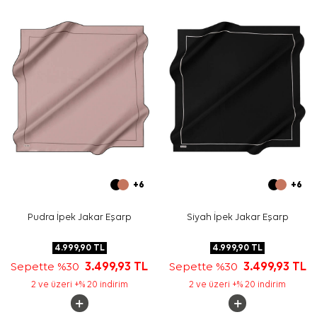
Yıkama ve bakım için ürün etiketindeki talimatları
izleyiniz. İpek ve hassas eşarpların elde hassas
bakımında
Aker İpek Eşarp Şampuanı
kullanabilirsiniz.
Sıkça Sorulan Sorular
Gri İpek Jakar Kare Düz Eşarp ölçüsü nedir?
Bu ipek eşarp hangi renklerle kombinlenir?
Ürünün deseni nasıldır?
Bu eşarp günlük kullanım için uygun mudur?
+6
+6
Pudra İpek Jakar Eşarp
Siyah İpek Jakar Eşarp
4.999,90
TL
4.999,90
TL
Sepette %30
3.499,93
TL
Sepette %30
3.499,93
TL
2 ve üzeri +% 20 indirim
2 ve üzeri +% 20 indirim