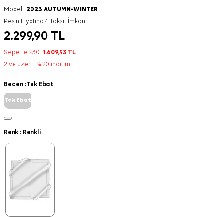
Model :
2023 AUTUMN-WINTER
Peşin Fiyatına 4 Taksit İmkanı
2.299,90
TL
Sepette %30
1.609,93
TL
2 ve üzeri +% 20 indirim
Beden :
Tek Ebat
Tek Ebat
Renk :
Renkli