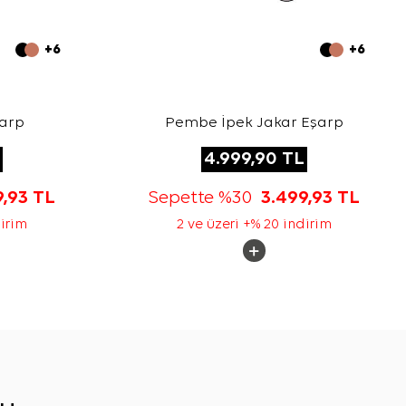
+6
+6
şarp
Pembe İpek Jakar Eşarp
4.999,90
TL
9,93
TL
Sepette %30
3.499,93
TL
dirim
2 ve üzeri +% 20 indirim