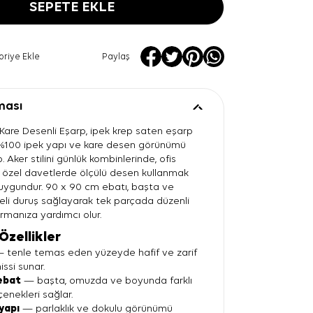
SEPETE EKLE
oriye Ekle
Paylaş
ması
 Kare Desenli Eşarp, ipek krep saten eşarp
n %100 ipek yapı ve kare desen görünümü
. Aker stilini günlük kombinlerinde, ofis
a özel davetlerde ölçülü desen kullanmak
n uygundur. 90 x 90 cm ebatı, başta ve
li duruş sağlayarak tek parçada düzenli
rmanıza yardımcı olur.
Özellikler
 tenle temas eden yüzeyde hafif ve zarif
issi sunar.
ebat
— başta, omuzda ve boyunda farklı
nekleri sağlar.
yapı
— parlaklık ve dokulu görünümü