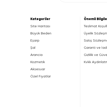
Kategoriler
Önemli Bilgil
Site Haritası
Teslimat Koşull
Büyük Beden
Üyelik Sözleş
Eşarp
Satış Sözleşm
Şal
Garanti ve İad
Arancia
Gizlilik ve Güve
Kozmetik
Kvkk Aydınlat
Aksesuar
Özel Fiyatlar