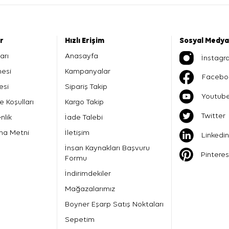
er
Hızlı Erişim
Sosyal Medya
arı
Anasayfa
İnstagr
mesi
Kampanyalar
Facebo
esi
Sipariş Takip
Youtub
e Koşulları
Kargo Takip
Twitter
nlik
İade Talebi
ma Metni
İletişim
Linkedin
İnsan Kaynakları Başvuru
Pinteres
Formu
İndirimdekiler
Mağazalarımız
Boyner Eşarp Satış Noktaları
Sepetim