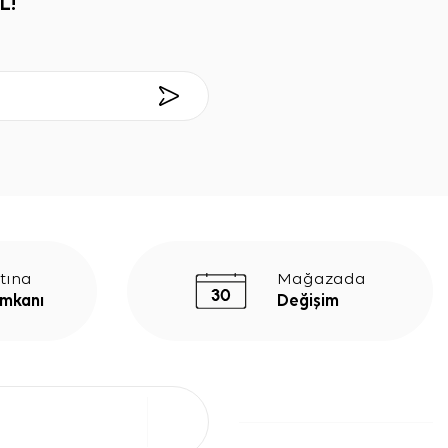
L!
tına
Mağazada
İmkanı
Değişim