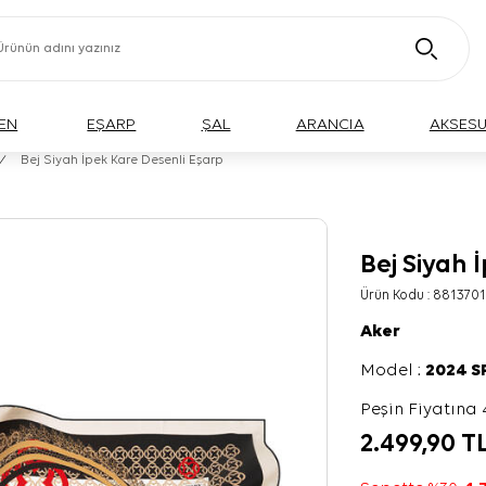
EN
EŞARP
ŞAL
ARANCIA
AKSES
/
Bej Siyah İpek Kare Desenli Eşarp
Bej Siyah 
Ürün Kodu :
8813701
Aker
Model :
2024 
Peşin Fiyatına 
2.499,90
T