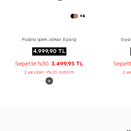
+6
Pudra İpek Jakar Eşarp
Siya
4.999,90
TL
Sepette %30
3.499,93
TL
Sepet
2 ve üzeri +% 20 indirim
2 ve