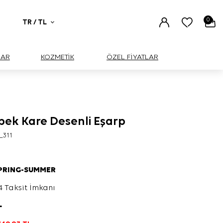
0
TR / TL
UAR
KOZMETİK
ÖZEL FİYATLAR
İpek Kare Desenli Eşarp
_311
SPRING-SUMMER
4 Taksit İmkanı
L