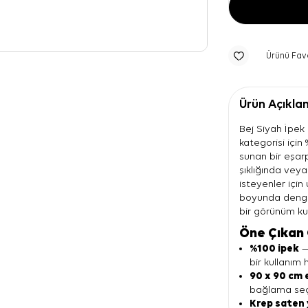
Ürünü Fav
Ürün Açıkla
Bej Siyah İpek
kategorisi içi
sunan bir eşarp
şıklığında vey
isteyenler içi
boyunda denge
bir görünüm ku
Öne Çıkan 
%100 ipek
—
bir kullanım h
90 x 90 cm 
bağlama seçe
Krep saten 