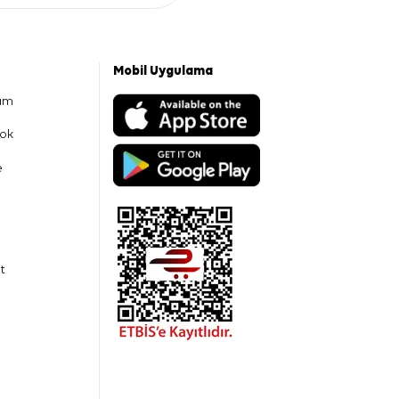
Mobil Uygulama
am
ok
e
t