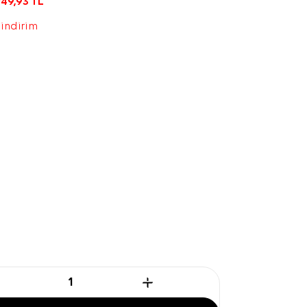
749,93
TL
 indirim