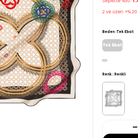
Sepette %30
1.
2 ve üzeri +% 20
Beden :
Tek Ebat
Tek Ebat
Renk :
Renkli