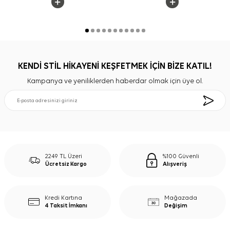
KENDİ STİL HİKAYENİ KEŞFETMEK İÇİN BİZE KATIL!
Kampanya ve yeniliklerden haberdar olmak için üye ol.
2249 TL Üzeri
%100 Güvenli
Ücretsiz Kargo
Alışveriş
Kredi Kartına
Mağazada
4 Taksit İmkanı
Değişim