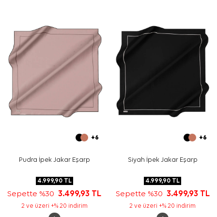
kullanım için uygundur.
Bakım
Yıkama ve bakım için ürün etiketindeki talimatları
izleyiniz. İpek ve hassas eşarplarda elde nazik bakım
gereken durumlarda
Aker İpek Eşarp Şampuanı
kullanabilirsiniz.
Sıkça Sorulan Sorular
Bu eşarp hangi materyalden üretilmiştir?
Ürünün ölçüsü nedir?
Deseni nasıl bir görünüme sahiptir?
Bu ipek krep saten eşarp hangi kombinlerle kullanılır?
+6
+6
Pudra İpek Jakar Eşarp
Siyah İpek Jakar Eşarp
4.999,90
TL
4.999,90
TL
Sepette %30
3.499,93
TL
Sepette %30
3.499,93
TL
2 ve üzeri +% 20 indirim
2 ve üzeri +% 20 indirim