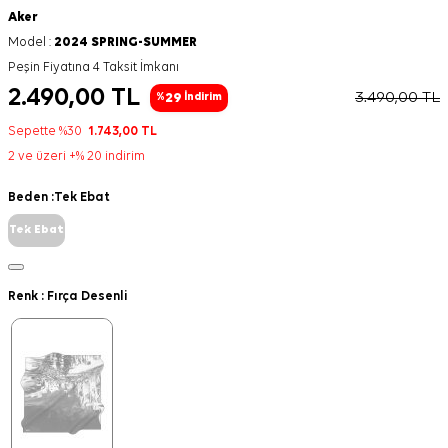
Aker
Model :
2024 SPRING-SUMMER
Peşin Fiyatına 4 Taksit İmkanı
2.490,00
TL
3.490,00
TL
29
%
İndirim
Sepette %30
1.743,00
TL
2 ve üzeri +% 20 indirim
Beden :
Tek Ebat
Tek Ebat
Renk :
Fırça Desenli