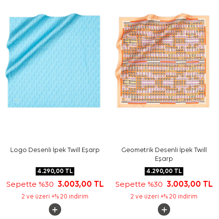
Yıkama ve bakım için ürün etiketindeki talimatları
izleyiniz. İpek ve hassas eşarp bakımında, etikete uygun
elde hassas bakım gerektiren durumlarda
Aker İpek
Eşarp Şampuanı
kullanabilirsiniz.
Sıkça Sorulan Sorular
Beyaz İpek Tivil Kare Çiçekli Eşarp ölçüsü nedir?
Bu ürün hangi desen ve renklere sahiptir?
Cacharel eşarp günlük kullanım için uygun mu?
İpek tivil eşarp nasıl kombinlenir?
Logo Desenli İpek Twill Eşarp
Geometrik Desenli İpek Twill
Eşarp
4.290,00
TL
4.290,00
TL
Sepette %30
3.003,00
TL
Sepette %30
3.003,00
TL
2 ve üzeri +% 20 indirim
2 ve üzeri +% 20 indirim