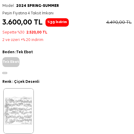
Model :
2024 SPRING-SUMMER
Peşin Fiyatına 4 Taksit İmkanı
3.600,00
TL
4.490,00
TL
20
%
İndirim
Sepette %30
2.520,00
TL
2 ve üzeri +% 20 indirim
Beden :
Tek Ebat
Tek Ebat
Renk :
Çiçek Desenli