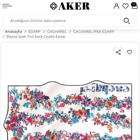
0
Anasayfa
/
EŞARP
/
CACHAREL
/
CACHAREL İPEK EŞARP
/
Beyaz İpek Tivil Kare Çiçekli Eşarp