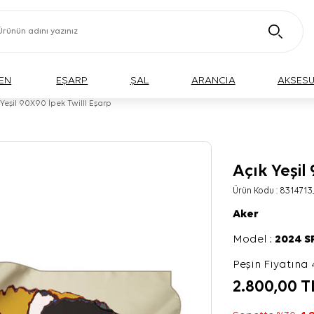
EN
EŞARP
ŞAL
ARANCIA
AKSES
 Yeşil 90X90 İpek Twilll Eşarp
Açık Yeşil
Ürün Kodu :
8314713
Aker
Model :
2024 
Peşin Fiyatına 
2.800,00
T