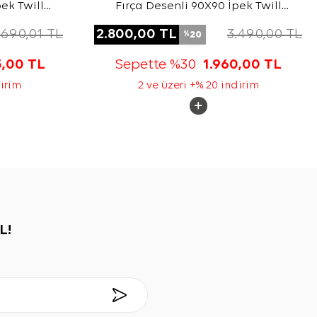
ek Twill
Fırça Desenli 90X90 İpek Twill
Eşarp
.690,01
TL
2.800,00
TL
3.490,00
TL
20
%
5,00
TL
Sepette %30
1.960,00
TL
dirim
2 ve üzeri +% 20 indirim
L!