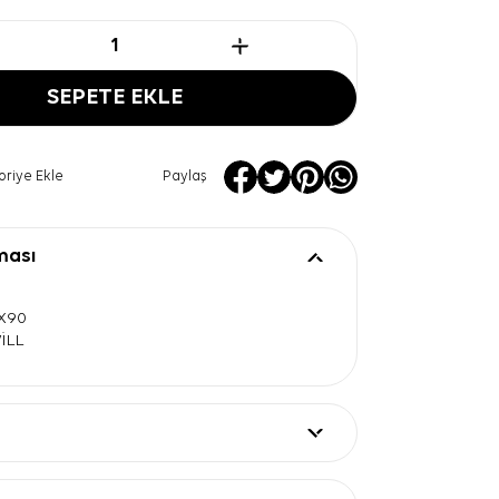
SEPETE EKLE
oriye Ekle
Paylaş
ması
0X90
WİLL