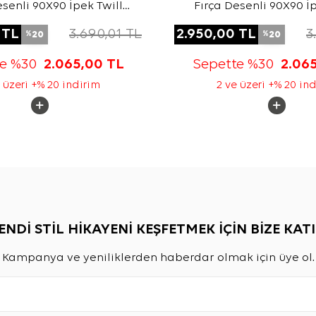
esenli 90X90 İpek Twill
Fırça Desenli 90X90 İp
Eşarp
Eşarp
TL
3.690,01
TL
2.950,00
TL
3
20
20
%
%
te %30
2.065,00
TL
Sepette %30
2.06
 üzeri +% 20 indirim
2 ve üzeri +% 20 in
ENDİ STİL HİKAYENİ KEŞFETMEK İÇİN BİZE KATI
Kampanya ve yeniliklerden haberdar olmak için üye ol.