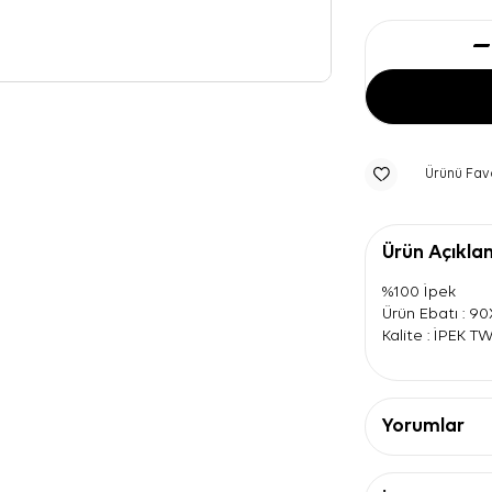
Ürünü Fav
Ürün Açıkla
%100 İpek
Ürün Ebatı : 9
Kalite : İPEK T
Yorumlar