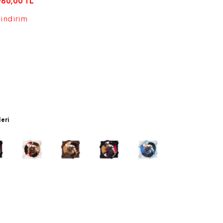
960,00
TL
 indirim
leri