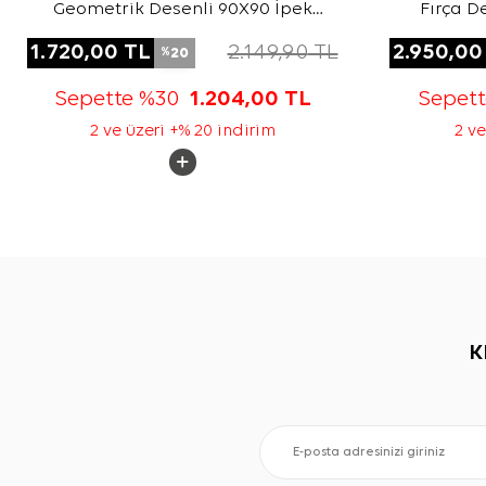
Geometrik Desenli 90X90 İpek
Fırça D
Twill Eşarp
1.720,00
TL
2.149,90
TL
2.950,00
20
%
Sepette %30
1.204,00
TL
Sepet
2 ve üzeri +% 20 indirim
2 ve
K