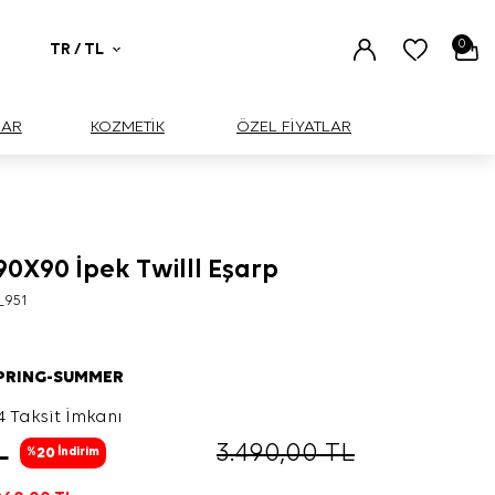
0
TR / TL
UAR
KOZMETİK
ÖZEL FİYATLAR
 90X90 İpek Twilll Eşarp
_951
SPRING-SUMMER
4 Taksit İmkanı
L
3.490,00
TL
20
%
İndirim