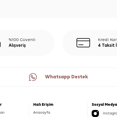
%100 Güvenli
Kredi Kar
Alışveriş
4 Taksit 
Whatsapp Destek
er
Hızlı Erişim
Sosyal Medya
arı
Anasayfa
İnstagr