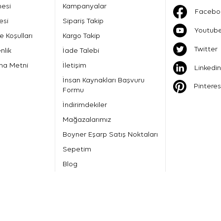
mesi
Kampanyalar
Facebo
esi
Sipariş Takip
Youtub
e Koşulları
Kargo Takip
Twitter
nlik
İade Talebi
ma Metni
İletişim
Linkedin
İnsan Kaynakları Başvuru
Pinteres
Formu
İndirimdekiler
Mağazalarımız
Boyner Eşarp Satış Noktaları
Sepetim
Blog