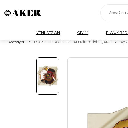
YENİ SEZON
GİYİM
BÜYÜK BED
Anasayfa
/
EŞARP
/
AKER
/
AKER İPEK TİVİL EŞARP
/
Açık