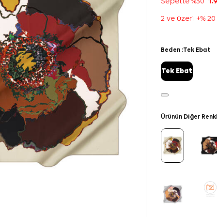
Sepette %30
1.
2 ve üzeri +% 20
Beden :
Tek Ebat
Tek Ebat
Ürünün Diğer Renk