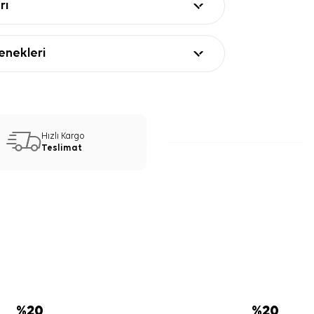
rı
nekleri
Hızlı Kargo
Teslimat
%
20
%
20