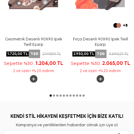
+8
Geometrik Desenli 90X90 İpek
Fırça Desenli 90X90 İpek Twill
Twill Eşarp
Eşarp
20
20
1.720,00
TL
2.149,90
TL
2.950,00
TL
3.690,01
TL
%
%
Sepette %30
1.204,00
TL
Sepette %30
2.065,00
TL
2 ve üzeri +% 20 indirim
2 ve üzeri +% 20 indirim
KENDİ STİL HİKAYENİ KEŞFETMEK İÇİN BİZE KATIL!
Kampanya ve yeniliklerden haberdar olmak için üye ol.