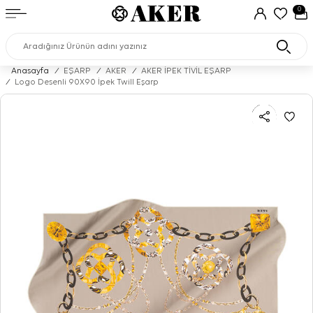
0
Anasayfa
/
EŞARP
/
AKER
/
AKER İPEK TİVİL EŞARP
/
Logo Desenli 90X90 İpek Twill Eşarp