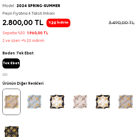
Model :
2024 SPRING-SUMMER
Peşin Fiyatına 4 Taksit İmkanı
2.800,00
TL
3.490,00
TL
20
%
İndirim
Sepette %30
1.960,00
TL
2 ve üzeri +% 20 indirim
Beden :
Tek Ebat
Tek Ebat
Ürünün Diğer Renkleri