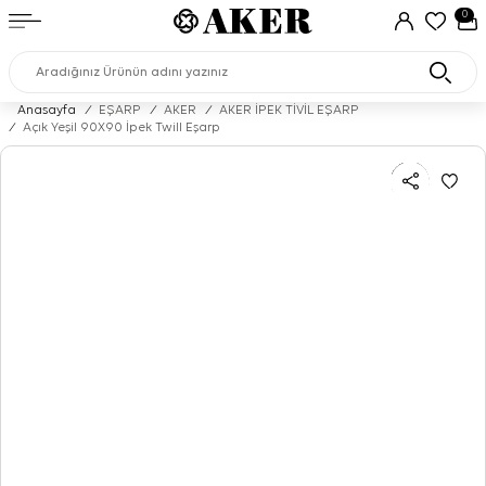
0
Anasayfa
/
EŞARP
/
AKER
/
AKER İPEK TİVİL EŞARP
/
Açık Yeşil 90X90 İpek Twill Eşarp