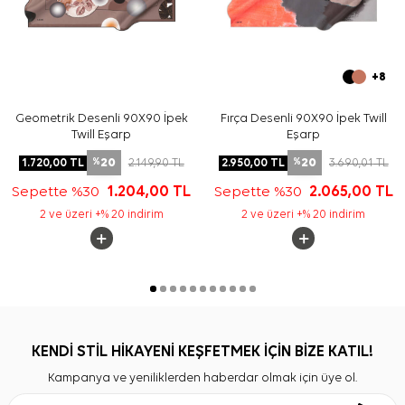
+8
Geometrik Desenli 90X90 İpek
Fırça Desenli 90X90 İpek Twill
Twill Eşarp
Eşarp
20
20
1.720,00
TL
2.149,90
TL
2.950,00
TL
3.690,01
TL
%
%
Sepette %30
1.204,00
TL
Sepette %30
2.065,00
TL
2 ve üzeri +% 20 indirim
2 ve üzeri +% 20 indirim
KENDİ STİL HİKAYENİ KEŞFETMEK İÇİN BİZE KATIL!
Kampanya ve yeniliklerden haberdar olmak için üye ol.