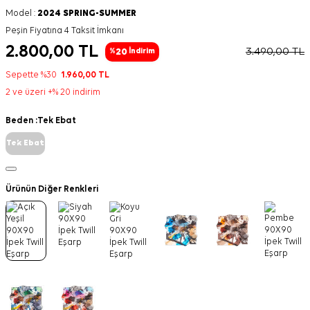
Model :
2024 SPRING-SUMMER
Peşin Fiyatına 4 Taksit İmkanı
2.800,00
TL
3.490,00
TL
20
%
İndirim
Sepette %30
1.960,00
TL
2 ve üzeri +% 20 indirim
Beden :
Tek Ebat
Tek Ebat
Ürünün Diğer Renkleri