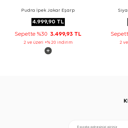
Pudra İpek Jakar Eşarp
Siya
4.999,90
TL
Sepette %30
3.499,93
TL
Sepet
2 ve üzeri +% 20 indirim
2 ve
K