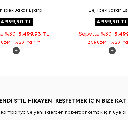
h İpek Jakar Eşarp
Bej İpek Jakar E
4.999,90
TL
4.999,90
TL
te %30
3.499,93
TL
Sepette %30
3.49
 üzeri +% 20 indirim
2 ve üzeri +% 20 in
ENDİ STİL HİKAYENİ KEŞFETMEK İÇİN BİZE KATI
Kampanya ve yeniliklerden haberdar olmak için üye ol.