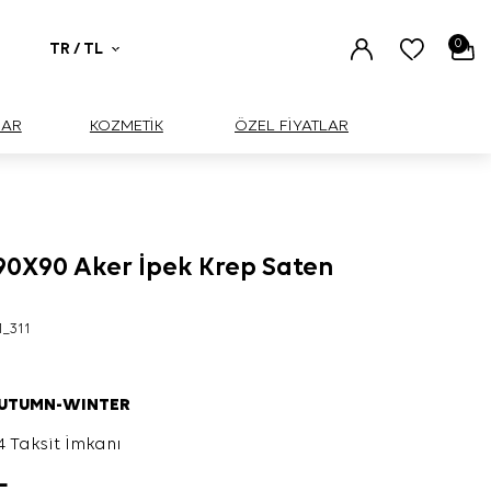
0
TR / TL
UAR
KOZMETİK
ÖZEL FİYATLAR
90X90 Aker İpek Krep Saten
1_311
AUTUMN-WINTER
4 Taksit İmkanı
L