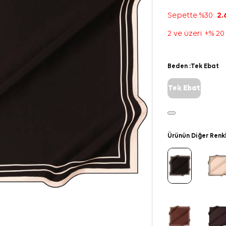
Sepette %30
2.
2 ve üzeri +% 20
Beden :
Tek Ebat
Tek Ebat
Ürünün Diğer Renk