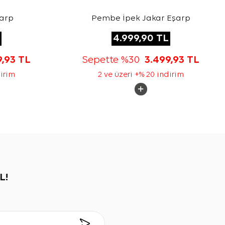
şarp
Pembe İpek Jakar Eşarp
4.999,90
TL
9,93
TL
Sepette %30
3.499,93
TL
dirim
2 ve üzeri +% 20 indirim
L!