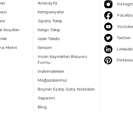
arı
Anasayfa
İnstagr
mesi
Kampanyalar
Facebo
esi
Sipariş Takip
Youtub
e Koşulları
Kargo Takip
Twitter
nlik
İade Talebi
ma Metni
İletişim
Linkedin
İnsan Kaynakları Başvuru
Pinteres
Formu
İndirimdekiler
Mağazalarımız
Boyner Eşarp Satış Noktaları
Sepetim
Blog