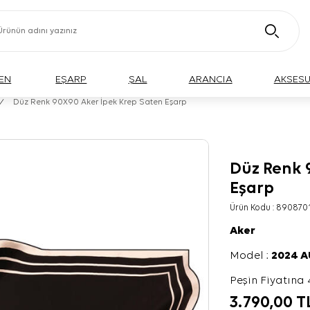
EN
EŞARP
ŞAL
ARANCIA
AKSES
/
Düz Renk 90X90 Aker İpek Krep Saten Eşarp
Düz Renk 
Eşarp
Ürün Kodu :
890870
Aker
Model :
2024 
Peşin Fiyatına 
3.790,00
T