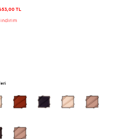
653,00
TL
 indirim
leri