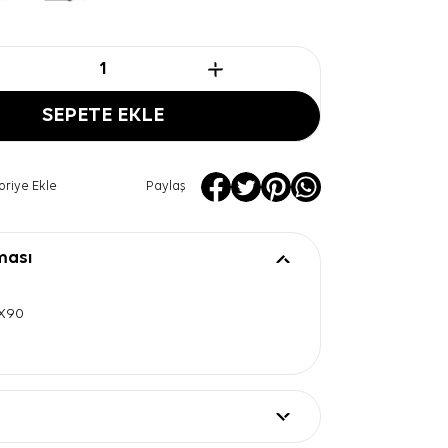
SEPETE EKLE
oriye Ekle
Paylaş
ması
0X90