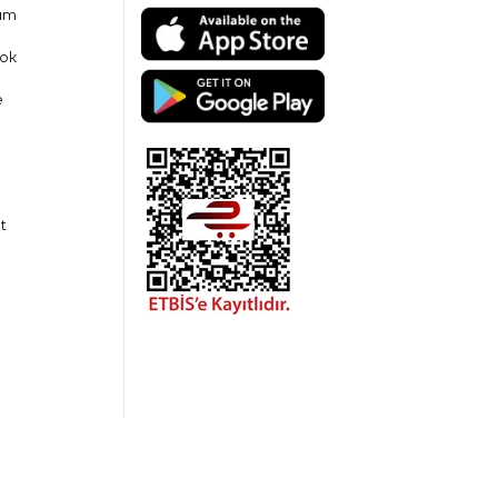
am
ok
e
t