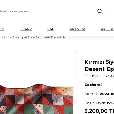
EN
EŞARP
ŞAL
ARANCIA
AKSES
Kırmızı Siyah İpek Kare Geometrik Desenli Eşarp
Kırmızı Si
Desenli E
Ürün Kodu :
8597313
Cacharel
Model :
2024 
Peşin Fiyatına 
3.200,00
T