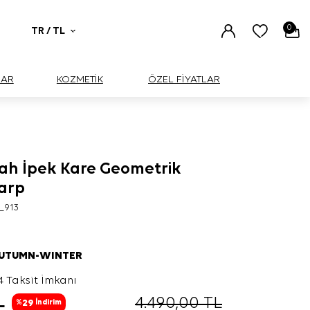
0
TR / TL
UAR
KOZMETİK
ÖZEL FİYATLAR
yah İpek Kare Geometrik
şarp
_913
AUTUMN-WINTER
4 Taksit İmkanı
L
4.490,00
TL
29
%
İndirim