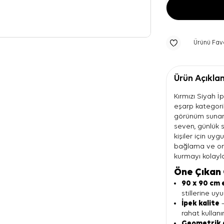
Ürünü Fav
Ürün Açıkla
Kırmızı Siyah 
eşarp kategoris
görünüm sunan 
seven, günlük 
kişiler için uy
bağlama ve om
kurmayı kolaylaş
Öne Çıkan 
90 x 90 cm 
stillerine uy
İpek kalite
—
rahat kullanı
Geometrik 