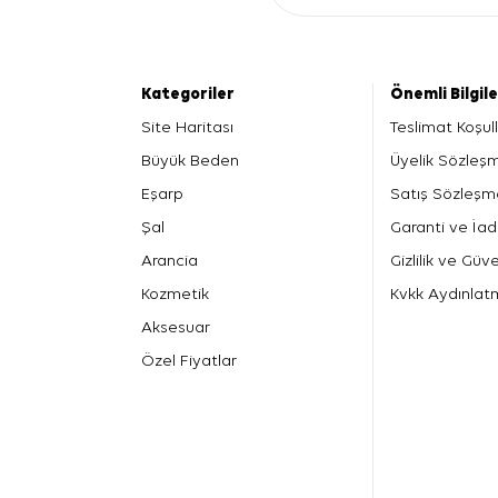
Kategoriler
Önemli Bilgil
Site Haritası
Teslimat Koşull
Büyük Beden
Üyelik Sözleş
Eşarp
Satış Sözleşm
Şal
Garanti ve İad
Arancia
Gizlilik ve Güve
Kozmetik
Kvkk Aydınlat
Aksesuar
Özel Fiyatlar