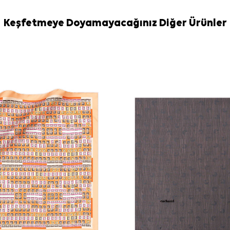
Bakım
Yıkama ve bakım
Keşfetmeye Doyamayacağınız Diğer Ürünler
İpek ve hassa
İpek Eşarp Şa
Sıkça Soru
Bu eşarbın ö
Ürünün mater
Deseninde ha
Hangi kıyafe