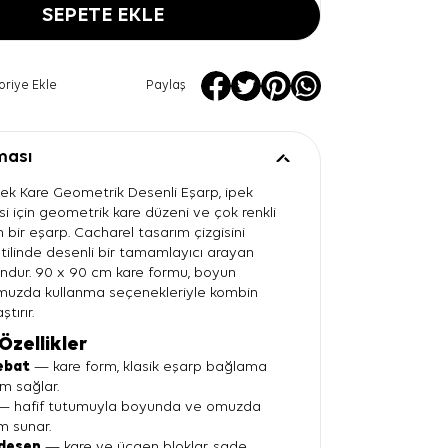
SEPETE EKLE
oriye Ekle
Paylaş
ması
İpek Kare Geometrik Desenli Eşarp, ipek
i için geometrik kare düzeni ve çok renkli
bir eşarp. Cacharel tasarım çizgisini
stilinde desenli bir tamamlayıcı arayan
gundur. 90 x 90 cm kare formu, boyun
uzda kullanma seçenekleriyle kombin
tırır.
Özellikler
ebat
— kare form, klasik eşarp bağlama
um sağlar.
 hafif tutumuyla boyunda ve omuzda
m sunar.
desen
— kare ve üçgen bloklar, sade