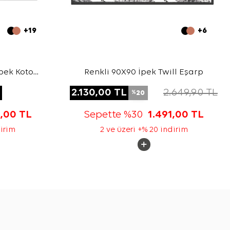
+19
+6
pek Koton
Renkli 90X90 İpek Twill Eşarp
L
2.130,00
TL
2.649,90
TL
20
%
3,00
TL
Sepette %30
1.491,00
TL
dirim
2 ve üzeri +% 20 indirim