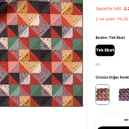
Sepette %30
2.
2 ve üzeri +% 20
Beden :
Tek Ebat
Tek Ebat
Ürünün Diğer Renk