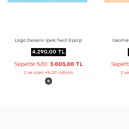
Logo Desenli İpek Twill Eşarp
Geometr
4.290,00
TL
Sepette %30
3.003,00
TL
Sepet
2 ve üzeri +% 20 indirim
2 ve