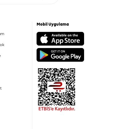
Mobil Uygulama
am
ok
e
t