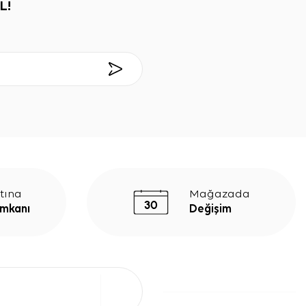
L!
tına
Mağazada
İmkanı
Değişim