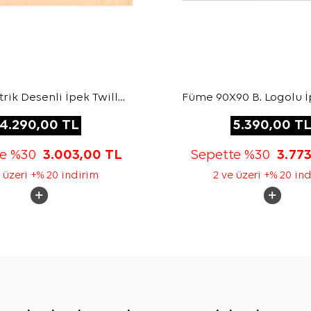
ik Desenli İpek Twill
Füme 90X90 B. Logolu İ
Eşarp
Jakar Eşarp
4.290,00
TL
5.390,00
T
te %30
3.003,00
TL
Sepette %30
3.77
 üzeri +% 20 indirim
2 ve üzeri +% 20 in