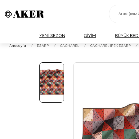
YENİ SEZON
GİYİM
BÜYÜK BED
Anasayfa
/
EŞARP
/
CACHAREL
/
CACHAREL İPEK EŞARP
/