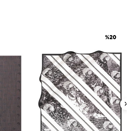
 için ürün etiketindeki talimatları izleyiniz.
s eşarpların elde hassas bakımında
Aker
mpuanı
kullanmayı tercih edebilirsiniz.
lan Sorular
%
20
lçüsü nedir?
yal kalitesi nedir?
ngi renkler öne çıkar?
tlerle kombinlenebilir?