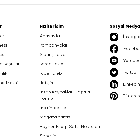
er
Hızlı Erişim
Sosyal Medya
arı
Anasayfa
İnstagr
mesi
Kampanyalar
Facebo
esi
Sipariş Takip
Youtub
e Koşulları
Kargo Takip
Twitter
nlik
İade Talebi
ma Metni
İletişim
Linkedin
İnsan Kaynakları Başvuru
Pinteres
Formu
İndirimdekiler
Mağazalarımız
Boyner Eşarp Satış Noktaları
Sepetim