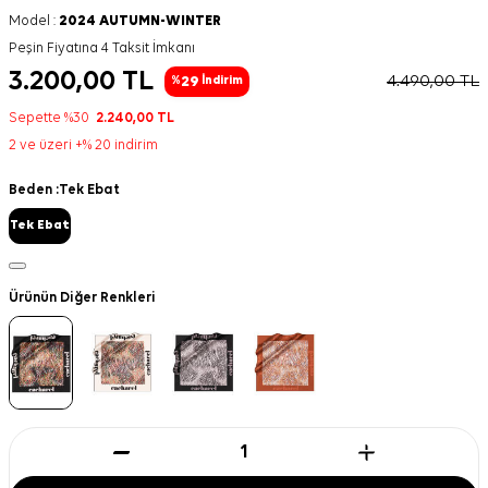
Model :
2024 AUTUMN-WINTER
Peşin Fiyatına 4 Taksit İmkanı
3.200,00
TL
4.490,00
TL
29
%
İndirim
Sepette %30
2.240,00
TL
2 ve üzeri +% 20 indirim
Beden :
Tek Ebat
Tek Ebat
Ürünün Diğer Renkleri