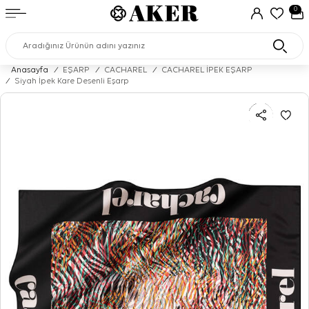
0
Anasayfa
/
EŞARP
/
CACHAREL
/
CACHAREL İPEK EŞARP
/
Siyah İpek Kare Desenli Eşarp