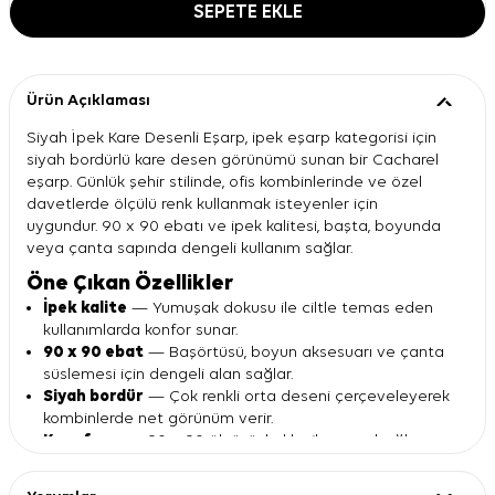
SEPETE EKLE
Ürün Açıklaması
Siyah İpek Kare Desenli Eşarp, ipek eşarp kategorisi için
siyah bordürlü kare desen görünümü sunan bir Cacharel
eşarp. Günlük şehir stilinde, ofis kombinlerinde ve özel
davetlerde ölçülü renk kullanmak isteyenler için
uygundur. 90 x 90 ebatı ve ipek kalitesi, başta, boyunda
veya çanta sapında dengeli kullanım sağlar.
Öne Çıkan Özellikler
İpek kalite
— Yumuşak dokusu ile ciltle temas eden
kullanımlarda konfor sunar.
90 x 90 ebat
— Başörtüsü, boyun aksesuarı ve çanta
süslemesi için dengeli alan sağlar.
Siyah bordür
— Çok renkli orta deseni çerçeveleyerek
kombinlerde net görünüm verir.
Kare form
— 90 x 90 ölçüsüyle klasik eşarp bağlama
stillerine uyum sağlar.
Cacharel imzası
— Bordürde yer alan logo detayı