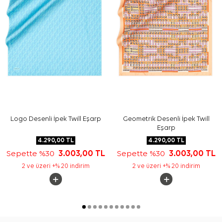
Sıkça Sorulan Sorular
Siyah İpek Kare Desenli Eşarp hangi ölçüdedir?
Bu ürünün kumaş kalitesi nedir?
Deseni günlük kombinlere uygun mu?
Cacharel eşarp nasıl kombinlenir?
Logo Desenli İpek Twill Eşarp
Geometrik Desenli İpek Twill
Eşarp
4.290,00
TL
4.290,00
TL
Sepette %30
3.003,00
TL
Sepette %30
3.003,00
TL
2 ve üzeri +% 20 indirim
2 ve üzeri +% 20 indirim