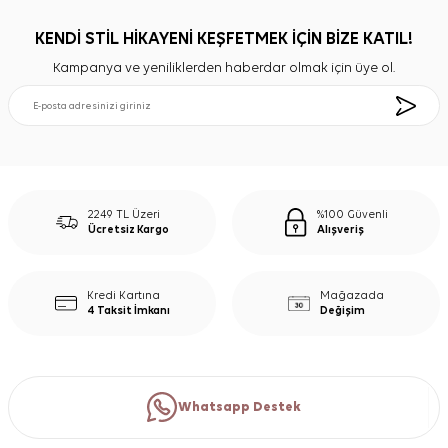
KENDİ STİL HİKAYENİ KEŞFETMEK İÇİN BİZE KATIL!
Kampanya ve yeniliklerden haberdar olmak için üye ol.
2249 TL Üzeri
%100 Güvenli
Ücretsiz Kargo
Alışveriş
Kredi Kartına
Mağazada
4 Taksit İmkanı
Değişim
Whatsapp Destek