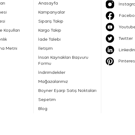
arı
Anasayfa
İnstagr
mesi
Kampanyalar
Facebo
esi
Sipariş Takip
Youtub
e Koşulları
Kargo Takip
Twitter
nlik
İade Talebi
ma Metni
İletişim
Linkedin
İnsan Kaynakları Başvuru
Pinteres
Formu
İndirimdekiler
Mağazalarımız
Boyner Eşarp Satış Noktaları
Sepetim
Blog