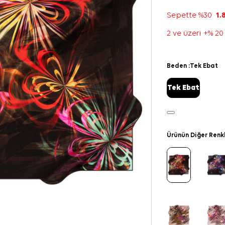
Sepette %30
1.
2 ve üzeri +% 20
Beden :
Tek Ebat
Tek Ebat
Ürünün Diğer Renk