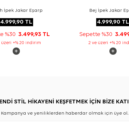
h İpek Jakar Eşarp
Bej İpek Jakar E
4.999,90
TL
4.999,90
TL
te %30
3.499,93
TL
Sepette %30
3.49
 üzeri +% 20 indirim
2 ve üzeri +% 20 in
ENDİ STİL HİKAYENİ KEŞFETMEK İÇİN BİZE KATI
Kampanya ve yeniliklerden haberdar olmak için üye ol.