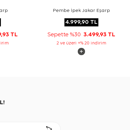
şarp
Pembe İpek Jakar Eşarp
4.999,90
TL
9,93
TL
Sepette %30
3.499,93
TL
dirim
2 ve üzeri +% 20 indirim
L!