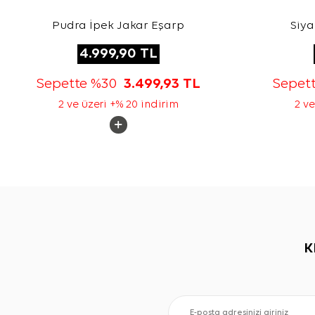
Pudra İpek Jakar Eşarp
Siya
4.999,90
TL
Sepette %30
3.499,93
TL
Sepet
2 ve üzeri +% 20 indirim
2 ve
K