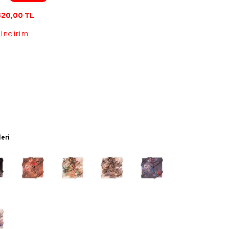
820,00
TL
 indirim
leri