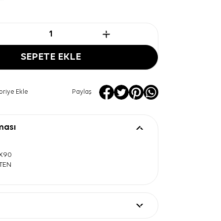
SEPETE EKLE
oriye Ekle
Paylaş
ması
0X90
ATEN