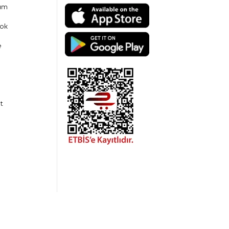
am
ok
e
t