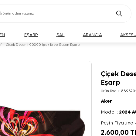
EN
EŞARP
ŞAL
ARANCIA
AKSES
/
Çiçek Desenli 90X90 İpek Krep Saten Eşarp
Çiçek Des
Eşarp
Ürün Kodu :
889870
Aker
Model :
2024 
Peşin Fiyatına 
2.600,00
T