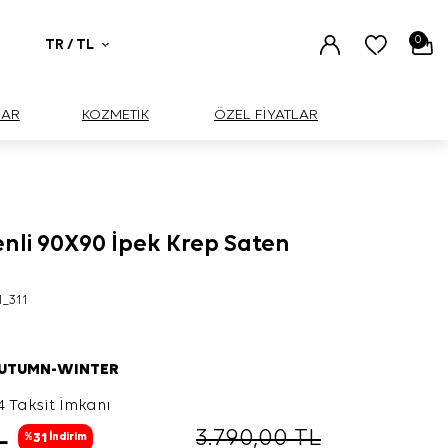
0
TR / TL
UAR
KOZMETİK
ÖZEL FİYATLAR
enli 90X90 İpek Krep Saten
1_311
AUTUMN-WINTER
4 Taksit İmkanı
L
3.790,00
TL
31
%
İndirim