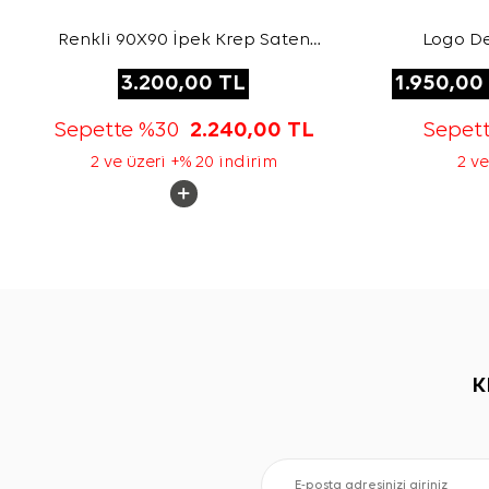
Renkli 90X90 İpek Krep Saten
Logo De
Eşarp
3.200,00
TL
1.950,00
Sepette %30
2.240,00
TL
Sepet
2 ve üzeri +% 20 indirim
2 ve
K