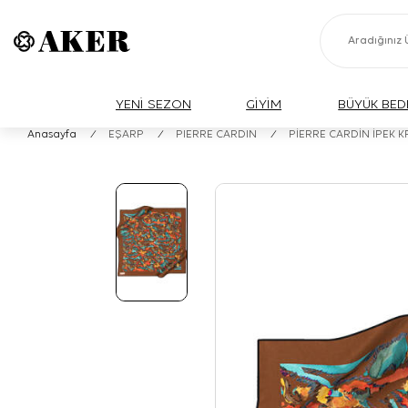
YENİ SEZON
GİYİM
BÜYÜK BED
Anasayfa
/
EŞARP
/
PIERRE CARDIN
/
PİERRE CARDİN İPEK 