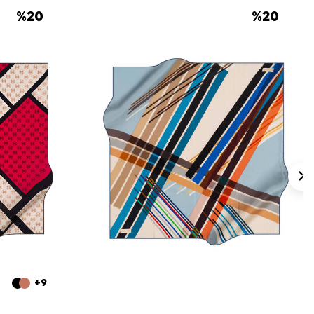
%
20
%
20
+9