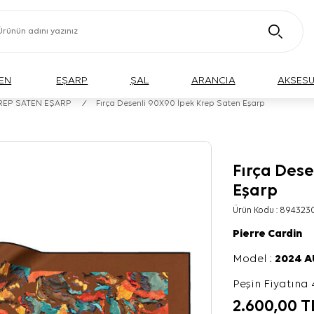
EN
EŞARP
ŞAL
ARANCIA
AKSES
KREP SATEN EŞARP
/
Fırça Desenli 90X90 İpek Krep Saten Eşarp
Fırça Dese
Eşarp
Ürün Kodu :
894323
Pierre Cardin
Model :
2024 
Peşin Fiyatına 
2.600,00
T