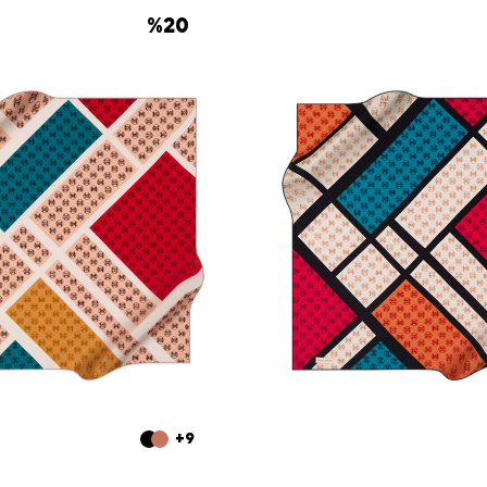
%
20
+9