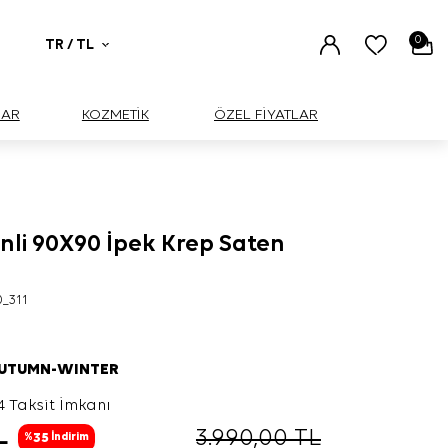
0
TR / TL
UAR
KOZMETİK
ÖZEL FİYATLAR
nli 90X90 İpek Krep Saten
0_311
AUTUMN-WINTER
4 Taksit İmkanı
L
3.990,00
TL
35
%
İndirim