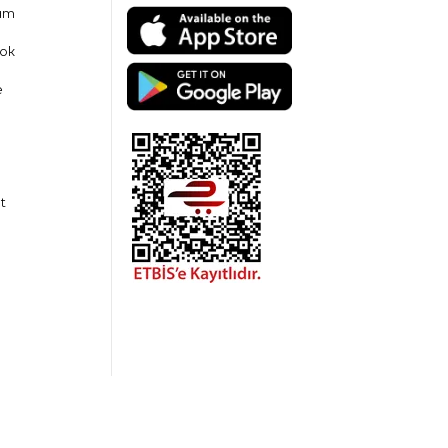
am
ok
e
t