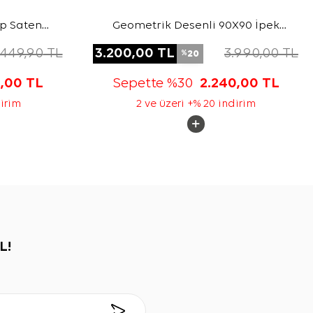
ep Saten
Geometrik Desenli 90X90 İpek
Krep Saten Eşarp
.449,90
TL
3.200,00
TL
3.990,00
TL
20
%
5,00
TL
Sepette %30
2.240,00
TL
dirim
2 ve üzeri +% 20 indirim
L!