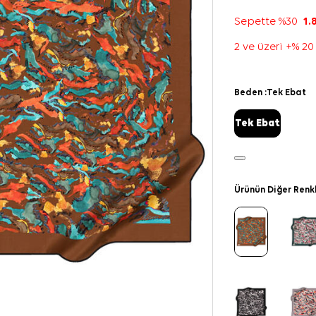
Sepette %30
1.
2 ve üzeri +% 20
Beden :
Tek Ebat
Tek Ebat
Ürünün Diğer Renk