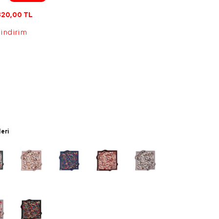
820,00
TL
 indirim
leri