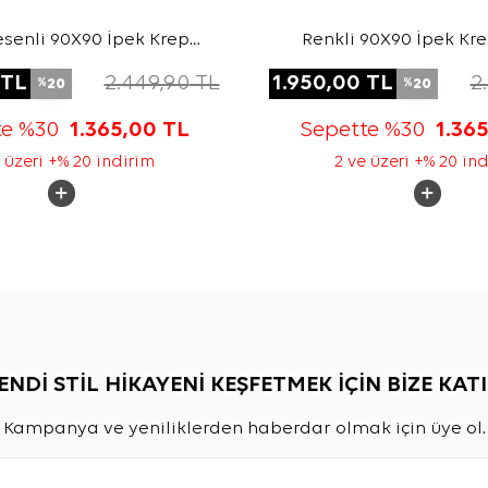
senli 90X90 İpek Krep
Renkli 90X90 İpek Kr
Saten Eşarp
Eşarp
TL
2.449,90
TL
1.950,00
TL
2
20
20
%
%
te %30
1.365,00
TL
Sepette %30
1.36
 üzeri +% 20 indirim
2 ve üzeri +% 20 in
ENDİ STİL HİKAYENİ KEŞFETMEK İÇİN BİZE KATI
Kampanya ve yeniliklerden haberdar olmak için üye ol.