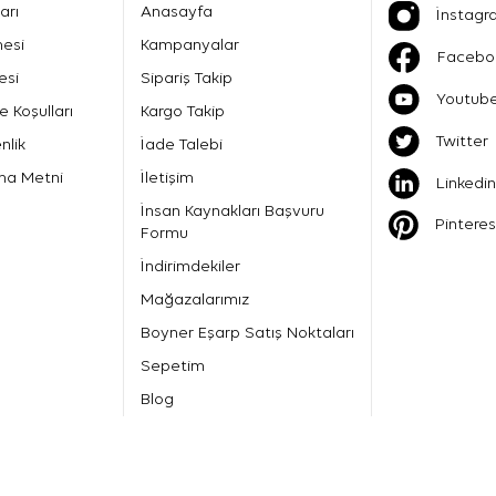
arı
Anasayfa
İnstagr
mesi
Kampanyalar
Facebo
esi
Sipariş Takip
Youtub
e Koşulları
Kargo Takip
Twitter
nlik
İade Talebi
ma Metni
İletişim
Linkedin
İnsan Kaynakları Başvuru
Pinteres
Formu
İndirimdekiler
Mağazalarımız
Boyner Eşarp Satış Noktaları
Sepetim
Blog