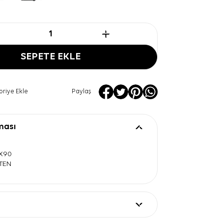
SEPETE EKLE
oriye Ekle
Paylaş
ması
0X90
ATEN