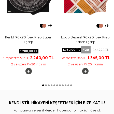
+9
+9
Renkli 90X90 İpek Krep Saten
Logo Desenli 90X90 İpek Krep
Eşarp
Saten Eşarp
20
1.950,00
TL
2.449,90
TL
%
3.200,00
TL
Sepette %30
2.240,00
TL
Sepette %30
1.365,00
TL
2 ve üzeri +% 20 indirim
2 ve üzeri +% 20 indirim
KENDİ STİL HİKAYENİ KEŞFETMEK İÇİN BİZE KATIL!
Kampanya ve yeniliklerden haberdar olmak için üye ol.