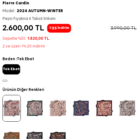
Pierre Cardin
Model :
2024 AUTUMN-WINTER
Peşin Fiyatına 4 Taksit İmkanı
2.600,00
TL
3.990,00
TL
35
%
İndirim
Sepette %30
1.820,00
TL
2 ve üzeri +% 20 indirim
Beden :
Tek Ebat
Tek Ebat
Ürünün Diğer Renkleri