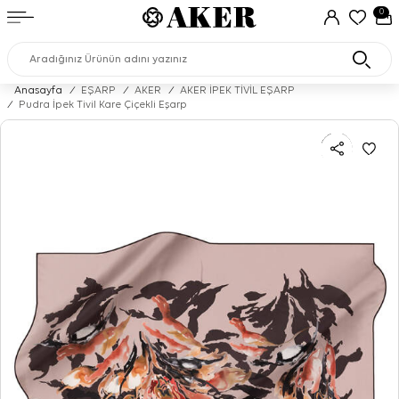
0
Anasayfa
/
EŞARP
/
AKER
/
AKER İPEK TİVİL EŞARP
/
Pudra İpek Tivil Kare Çiçekli Eşarp