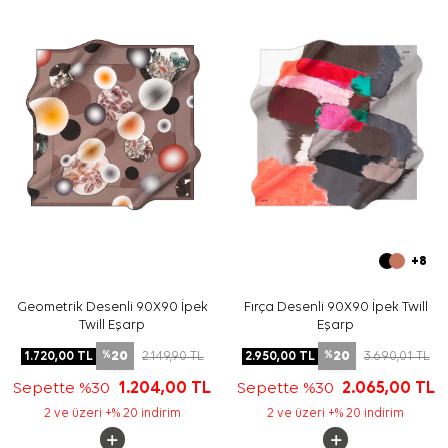
Bakım
Yıkama ve bakım için ürün etiketindeki talimatları
izleyiniz. İpek ve hassas eşarp bakımında, etiket
talimatına uygun durumlarda
Aker İpek Eşarp Şampuanı
kullanabilirsiniz.
Sıkça Sorulan Sorular
Pudra İpek Tivil Kare Çiçekli Eşarp hangi ölçüdedir?
Bu eşarbın deseni nasıldır?
İpek tivil eşarp günlük kullanıma uygun mudur?
Bu eşarp hangi renklerle kombinlenebilir?
+8
Geometrik Desenli 90X90 İpek
Fırça Desenli 90X90 İpek Twill
Twill Eşarp
Eşarp
20
20
1.720,00
TL
2.149,90
TL
2.950,00
TL
3.690,01
TL
%
%
Sepette %30
1.204,00
TL
Sepette %30
2.065,00
TL
2 ve üzeri +% 20 indirim
2 ve üzeri +% 20 indirim