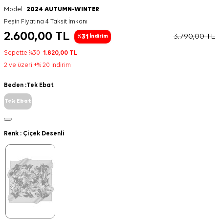
Model :
2024 AUTUMN-WINTER
Peşin Fiyatına 4 Taksit İmkanı
2.600,00
TL
3.790,00
TL
31
%
İndirim
Sepette %30
1.820,00
TL
2 ve üzeri +% 20 indirim
Beden :
Tek Ebat
Tek Ebat
Renk :
Çiçek Desenli