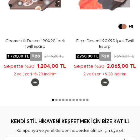
+8
Geometrik Desenli 90X90 İpek
Fırça Desenli 90X90 İpek Twill
Twill Eşarp
Eşarp
20
20
1.720,00
TL
2.149,90
TL
2.950,00
TL
3.690,01
TL
%
%
Sepette %30
1.204,00
TL
Sepette %30
2.065,00
TL
2 ve üzeri +% 20 indirim
2 ve üzeri +% 20 indirim
KENDİ STİL HİKAYENİ KEŞFETMEK İÇİN BİZE KATIL!
Kampanya ve yeniliklerden haberdar olmak için üye ol.