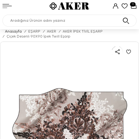
0
Anasayfa
/
EŞARP
/
AKER
/
AKER İPEK TİVİL EŞARP
/
Çiçek Desenli 90X90 İpek Twill Eşarp