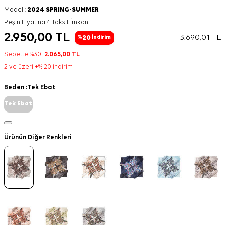
Model :
2024 SPRING-SUMMER
Peşin Fiyatına 4 Taksit İmkanı
2.950,00
TL
3.690,01
TL
20
%
İndirim
Sepette %30
2.065,00
TL
2 ve üzeri +% 20 indirim
Beden :
Tek Ebat
Tek Ebat
Ürünün Diğer Renkleri