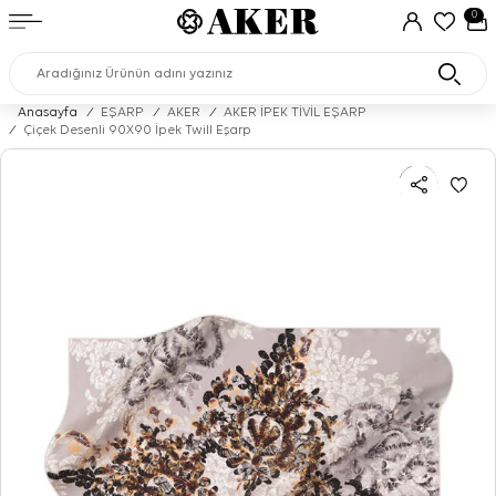
0
Anasayfa
/
EŞARP
/
AKER
/
AKER İPEK TİVİL EŞARP
/
Çiçek Desenli 90X90 İpek Twill Eşarp