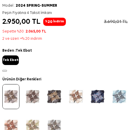
Model :
2024 SPRING-SUMMER
Peşin Fiyatına 4 Taksit İmkanı
2.950,00
TL
3.690,01
TL
20
%
İndirim
Sepette %30
2.065,00
TL
2 ve üzeri +% 20 indirim
Beden :
Tek Ebat
Tek Ebat
Ürünün Diğer Renkleri