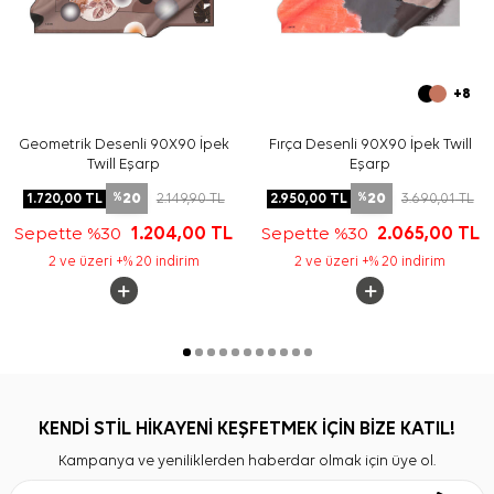
+8
Geometrik Desenli 90X90 İpek
Fırça Desenli 90X90 İpek Twill
Twill Eşarp
Eşarp
20
20
1.720,00
TL
2.149,90
TL
2.950,00
TL
3.690,01
TL
%
%
Sepette %30
1.204,00
TL
Sepette %30
2.065,00
TL
2 ve üzeri +% 20 indirim
2 ve üzeri +% 20 indirim
KENDİ STİL HİKAYENİ KEŞFETMEK İÇİN BİZE KATIL!
Kampanya ve yeniliklerden haberdar olmak için üye ol.