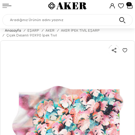
0
Anasayfa
/
EŞARP
/
AKER
/
AKER İPEK TİVİL EŞARP
/
Çiçek Desenli 90X90 İpek Tivil