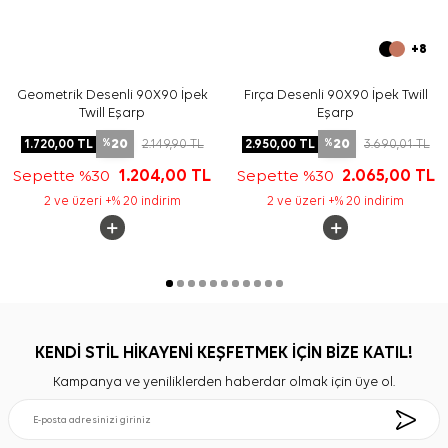
+8
Geometrik Desenli 90X90 İpek
Fırça Desenli 90X90 İpek Twill
Twill Eşarp
Eşarp
20
20
1.720,00
TL
2.149,90
TL
2.950,00
TL
3.690,01
TL
%
%
Sepette %30
1.204,00
TL
Sepette %30
2.065,00
TL
2 ve üzeri +% 20 indirim
2 ve üzeri +% 20 indirim
KENDİ STİL HİKAYENİ KEŞFETMEK İÇİN BİZE KATIL!
Kampanya ve yeniliklerden haberdar olmak için üye ol.