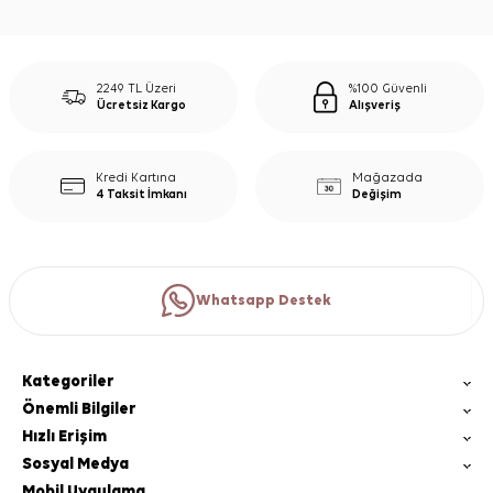
2249 TL Üzeri
%100 Güvenli
Ücretsiz Kargo
Alışveriş
Kredi Kartına
Mağazada
4 Taksit İmkanı
Değişim
Whatsapp Destek
Kategoriler
Önemli Bilgiler
Hızlı Erişim
Sosyal Medya
Mobil Uygulama