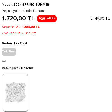
Model :
2024 SPRING-SUMMER
Peşin Fiyatına 4 Taksit İmkanı
1.720,00
TL
2.149,90
TL
20
%
İndirim
Sepette %30
1.204,00
TL
2 ve üzeri +% 20 indirim
Beden :
Tek Ebat
Tek Ebat
Renk :
Çiçek Desenli