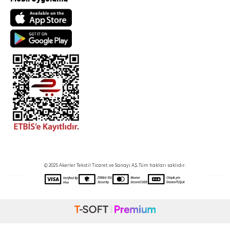
© 2025 Akerler Tekstil Ticaret ve Sanayi A.Ş. Tüm hakları saklıdır.