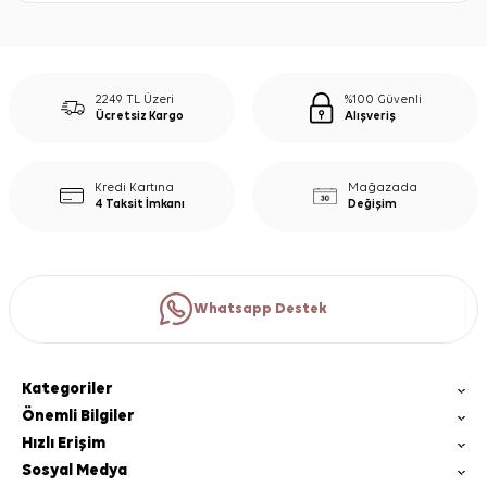
2249 TL Üzeri
%100 Güvenli
Ücretsiz Kargo
Alışveriş
Kredi Kartına
Mağazada
4 Taksit İmkanı
Değişim
Whatsapp Destek
Kategoriler
Önemli Bilgiler
Hızlı Erişim
Sosyal Medya