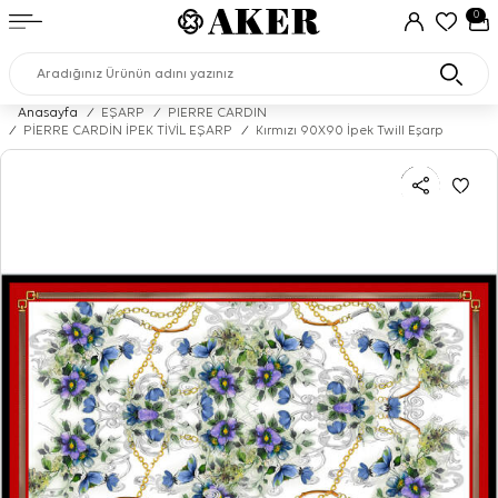
0
Anasayfa
/
EŞARP
/
PIERRE CARDIN
/
PİERRE CARDİN İPEK TİVİL EŞARP
/
Kırmızı 90X90 İpek Twill Eşarp