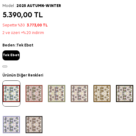
Model :
2025 AUTUMN-WINTER
5.390,00
TL
Sepette %30
3.773,00
TL
2 ve üzeri +% 20 indirim
Beden :
Tek Ebat
Tek Ebat
Ürünün Diğer Renkleri