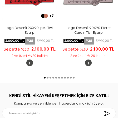
+7
Logo Desenli 90X90 İpek Twill
Logo Desenli 90X90 Pierre
Eşarp
Cardin Tivil Eşarp
25
25
3.000,00
TL
3.990,00
TL
3.000,00
TL
3.990,00
TL
%
%
Sepette %30
2.100,00
TL
Sepette %30
2.100,00
TL
2 ve üzeri +% 20 indirim
2 ve üzeri +% 20 indirim
KENDİ STİL HİKAYENİ KEŞFETMEK İÇİN BİZE KATIL!
Kampanya ve yeniliklerden haberdar olmak için üye ol.