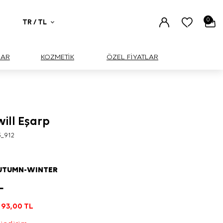
0
TR / TL
UAR
KOZMETİK
ÖZEL FİYATLAR
will Eşarp
3_912
AUTUMN-WINTER
L
193,00
TL