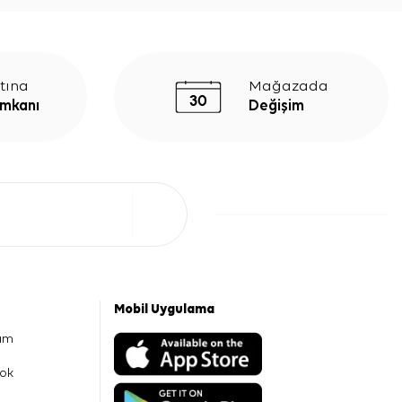
tına
Mağazada
İmkanı
Değişim
Mobil Uygulama
am
ok