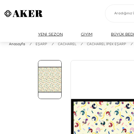
YENİ SEZON
GİYİM
BÜYÜK BED
Anasayfa
/
EŞARP
/
CACHAREL
/
CACHAREL İPEK EŞARP
/