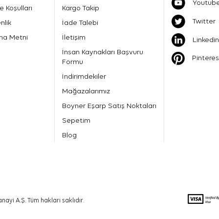
Youtub
e Koşulları
Kargo Takip
Twitter
nlik
İade Talebi
ma Metni
İletişim
Linkedin
İnsan Kaynakları Başvuru
Pinteres
Formu
İndirimdekiler
Mağazalarımız
Boyner Eşarp Satış Noktaları
Sepetim
Blog
nayi A.Ş. Tüm hakları saklıdır.