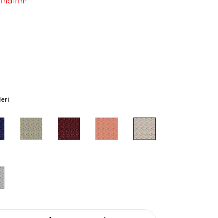
 indirim
leri