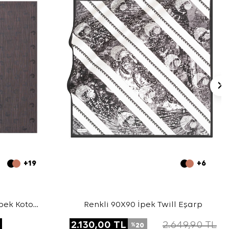
+19
+6
pek Koton
Renkli 90X90 İpek Twill Eşarp
L
2.130,00
TL
2.649,90
TL
20
%