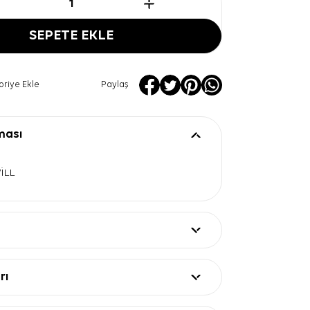
SEPETE EKLE
oriye Ekle
Paylaş
ması
WİLL
rı