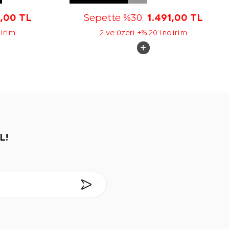
3,00
TL
Sepette %30
1.491,00
TL
dirim
2 ve üzeri +% 20 indirim
L!