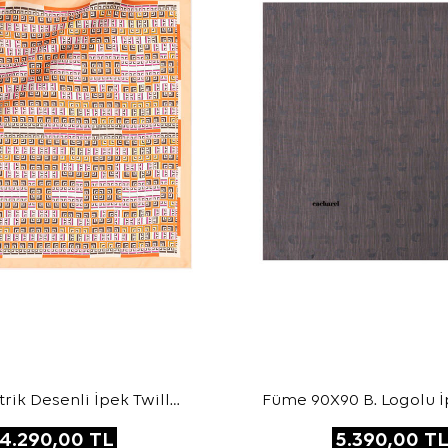
ik Desenli İpek Twill
Füme 90X90 B. Logolu İ
Eşarp
Jakar Eşarp
4.290,00
TL
5.390,00
T