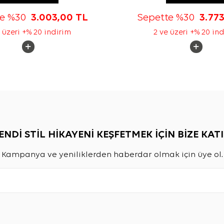
te %30
3.003,00
TL
Sepette %30
3.77
 üzeri +% 20 indirim
2 ve üzeri +% 20 in
ENDİ STİL HİKAYENİ KEŞFETMEK İÇİN BİZE KATI
Kampanya ve yeniliklerden haberdar olmak için üye ol.