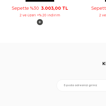
Sepette %30
3.003,00
TL
Sepet
2 ve üzeri +% 20 indirim
2 ve
K