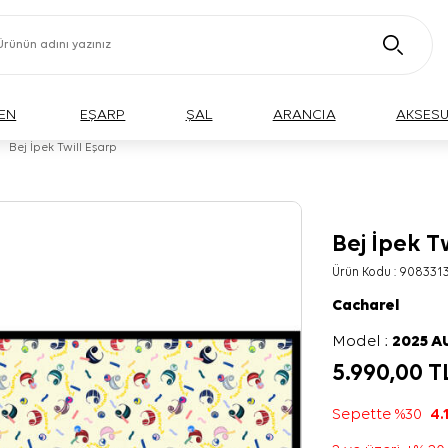
EN
EŞARP
ŞAL
ARANCIA
AKSES
Bej İpek Twill Eşarp
Bej İpek T
Ürün Kodu :
908331
Cacharel
Model :
2025 
5.990,00
T
Sepette %30
4.