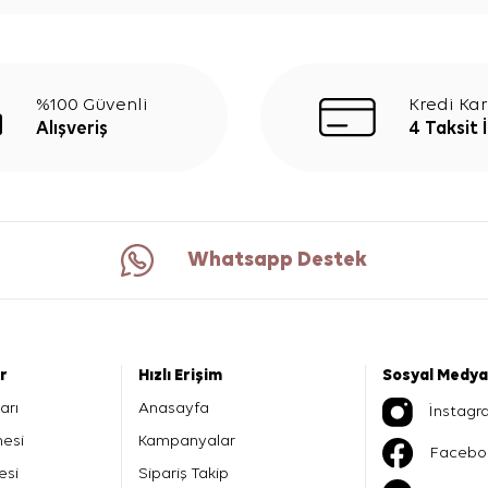
%100 Güvenli
Kredi Kar
Alışveriş
4 Taksit 
Whatsapp Destek
er
Hızlı Erişim
Sosyal Medya
arı
Anasayfa
İnstagr
mesi
Kampanyalar
Facebo
esi
Sipariş Takip