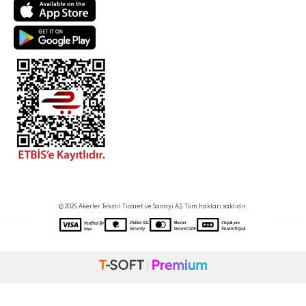
© 2025 Akerler Tekstil Ticaret ve Sanayi A.Ş. Tüm hakları saklıdır.