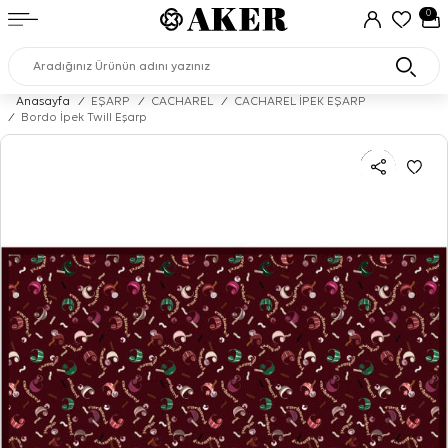
0
Anasayfa
/
EŞARP
/
CACHAREL
/
CACHAREL İPEK EŞARP
/
Bordo İpek Twill Eşarp