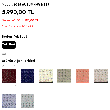
Model :
2025 AUTUMN-WINTER
5.990,00
TL
Sepette %30
4.193,00
TL
2 ve üzeri +% 20 indirim
Beden :
Tek Ebat
Tek Ebat
Ürünün Diğer Renkleri