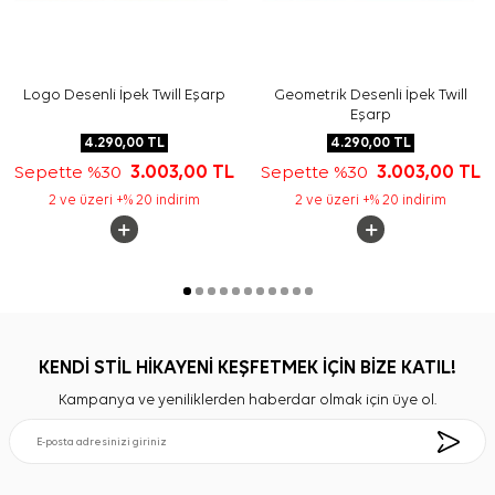
Logo Desenli İpek Twill Eşarp
Geometrik Desenli İpek Twill
Eşarp
4.290,00
TL
4.290,00
TL
Sepette %30
3.003,00
TL
Sepette %30
3.003,00
TL
2 ve üzeri +% 20 indirim
2 ve üzeri +% 20 indirim
KENDİ STİL HİKAYENİ KEŞFETMEK İÇİN BİZE KATIL!
Kampanya ve yeniliklerden haberdar olmak için üye ol.