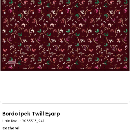
Bordo İpek Twill Eşarp
Ürün Kodu :
9083313_941
Cacharel