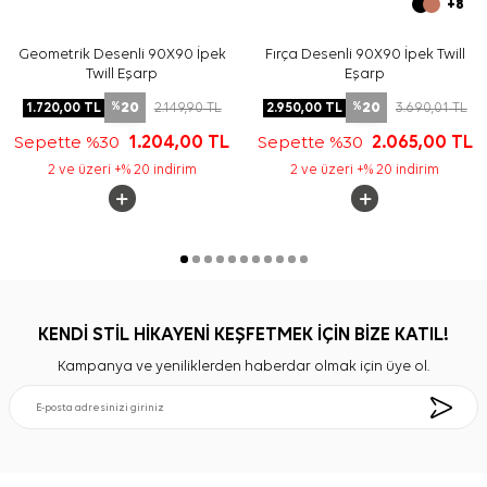
+8
Geometrik Desenli 90X90 İpek
Fırça Desenli 90X90 İpek Twill
Twill Eşarp
Eşarp
20
20
1.720,00
TL
2.149,90
TL
2.950,00
TL
3.690,01
TL
%
%
Sepette %30
1.204,00
TL
Sepette %30
2.065,00
TL
2 ve üzeri +% 20 indirim
2 ve üzeri +% 20 indirim
KENDİ STİL HİKAYENİ KEŞFETMEK İÇİN BİZE KATIL!
Kampanya ve yeniliklerden haberdar olmak için üye ol.