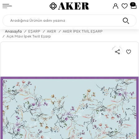
0
Anasayfa
/
EŞARP
/
AKER
/
AKER İPEK TİVİL EŞARP
/
Açık Mavi İpek Twill Eşarp