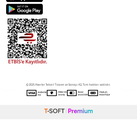
© 2025 Akerler Tekstil Ticaret ve Sanayi A.Ş. Tüm hakları saklıdır.