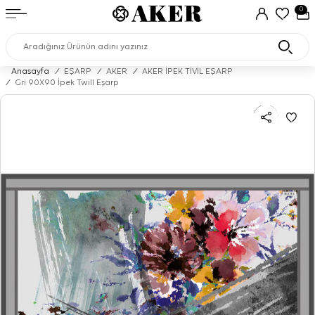
0
Anasayfa
/
EŞARP
/
AKER
/
AKER İPEK TİVİL EŞARP
/
Gri 90X90 İpek Twill Eşarp