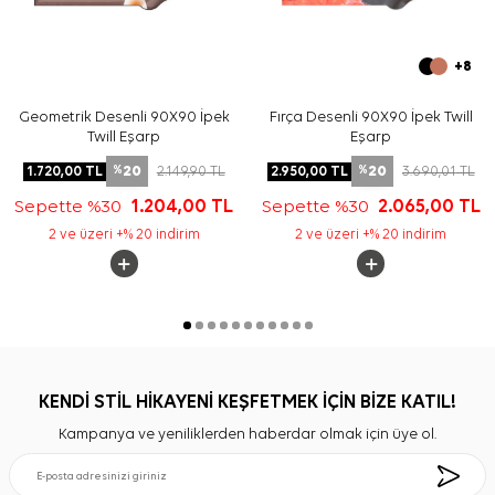
+8
Geometrik Desenli 90X90 İpek
Fırça Desenli 90X90 İpek Twill
Twill Eşarp
Eşarp
20
20
1.720,00
TL
2.149,90
TL
2.950,00
TL
3.690,01
TL
%
%
Sepette %30
1.204,00
TL
Sepette %30
2.065,00
TL
2 ve üzeri +% 20 indirim
2 ve üzeri +% 20 indirim
KENDİ STİL HİKAYENİ KEŞFETMEK İÇİN BİZE KATIL!
Kampanya ve yeniliklerden haberdar olmak için üye ol.