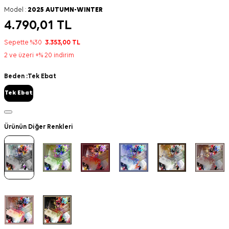
Model :
2025 AUTUMN-WINTER
4.790,01
TL
Sepette %30
3.353,00
TL
2 ve üzeri +% 20 indirim
Beden :
Tek Ebat
Tek Ebat
Ürünün Diğer Renkleri