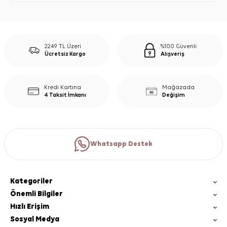
2249 TL Üzeri
%100 Güvenli
Ücretsiz Kargo
Alışveriş
Kredi Kartına
Mağazada
4 Taksit İmkanı
Değişim
Whatsapp Destek
Kategoriler
Önemli Bilgiler
Hızlı Erişim
Sosyal Medya