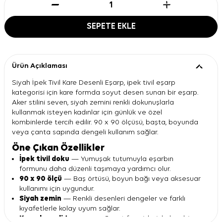
SEPETE EKLE
Ürün Açıklaması
Siyah İpek Tivil Kare Desenli Eşarp, ipek tivil eşarp
kategorisi için kare formda soyut desen sunan bir eşarp.
Aker stilini seven, siyah zemini renkli dokunuşlarla
kullanmak isteyen kadınlar için günlük ve özel
kombinlerde tercih edilir. 90 x 90 ölçüsü, başta, boyunda
veya çanta sapında dengeli kullanım sağlar.
Öne Çıkan Özellikler
İpek tivil doku
— Yumuşak tutumuyla eşarbın
formunu daha düzenli taşımaya yardımcı olur.
90 x 90 ölçü
— Baş örtüsü, boyun bağı veya aksesuar
kullanımı için uygundur.
Siyah zemin
— Renkli desenleri dengeler ve farklı
kıyafetlerle kolay uyum sağlar.
Kare desenli tasarım
— Soyut fırça izleriyle kombine