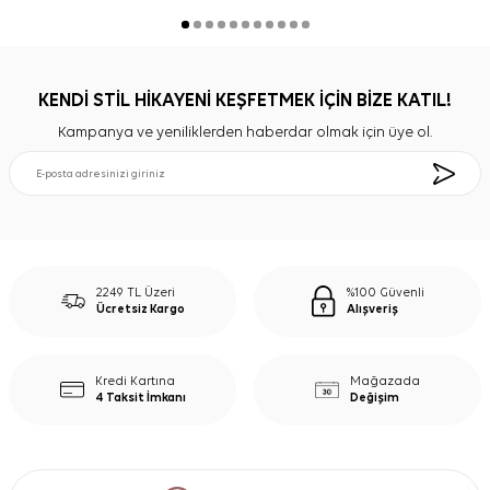
KENDİ STİL HİKAYENİ KEŞFETMEK İÇİN BİZE KATIL!
Kampanya ve yeniliklerden haberdar olmak için üye ol.
2249 TL Üzeri
%100 Güvenli
Ücretsiz Kargo
Alışveriş
Kredi Kartına
Mağazada
4 Taksit İmkanı
Değişim