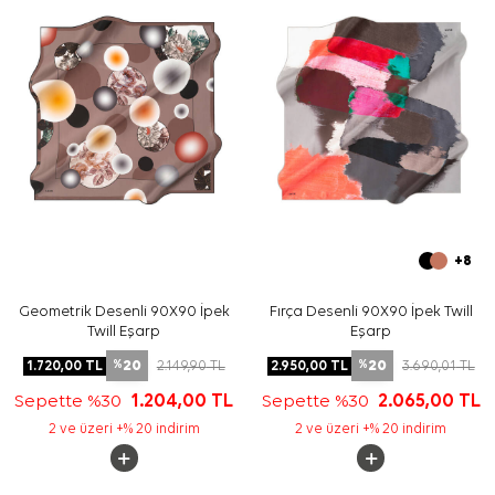
izleyiniz. İpek ve hassas eşarplarda elde nazik bakım
veya leke temizliği gerektiğinde
Aker İpek Eşarp
Şampuanı
tercih edebilirsiniz.
Sıkça Sorulan Sorular
Siyah İpek Tivil Kare Desenli Eşarp ölçüsü nedir?
Bu ipek tivil eşarp hangi renklerle kombinlenir?
Deseni nasıl bir görünüme sahiptir?
Bu eşarp günlük kullanım için uygun mu?
+8
Geometrik Desenli 90X90 İpek
Fırça Desenli 90X90 İpek Twill
Twill Eşarp
Eşarp
20
20
1.720,00
TL
2.149,90
TL
2.950,00
TL
3.690,01
TL
%
%
Sepette %30
1.204,00
TL
Sepette %30
2.065,00
TL
2 ve üzeri +% 20 indirim
2 ve üzeri +% 20 indirim