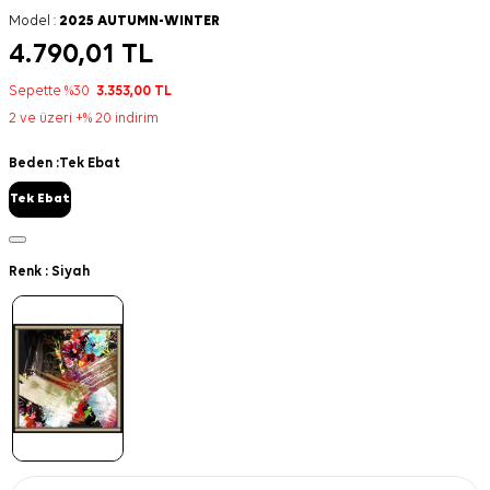
Model :
2025 AUTUMN-WINTER
4.790,01
TL
Sepette %30
3.353,00
TL
2 ve üzeri +% 20 indirim
Beden :
Tek Ebat
Tek Ebat
Renk :
Siyah