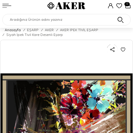
0
Anasayfa
/
EŞARP
/
AKER
/
AKER İPEK TİVİL EŞARP
/
Siyah İpek Tivil Kare Desenli Eşarp