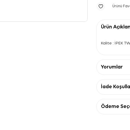
Ürünü Fav
Ürün Açıkla
Kalite : İPEK T
Yorumlar
İade Koşulla
Ödeme Seçe