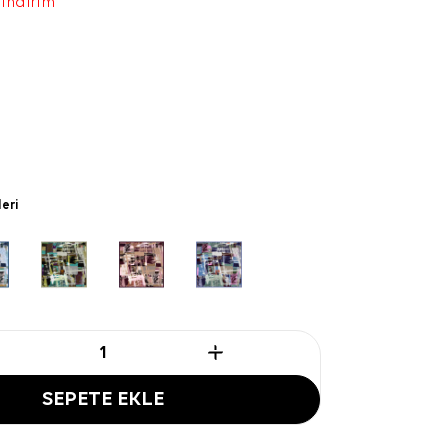
 indirim
leri
SEPETE EKLE