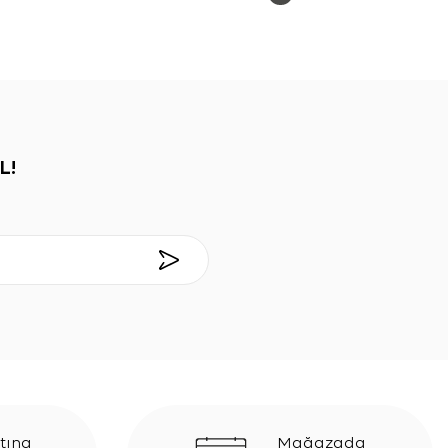
L!
tına
Mağazada