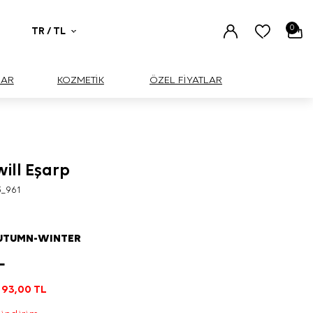
0
TR / TL
UAR
KOZMETİK
ÖZEL FİYATLAR
will Eşarp
3_961
AUTUMN-WINTER
L
193,00
TL