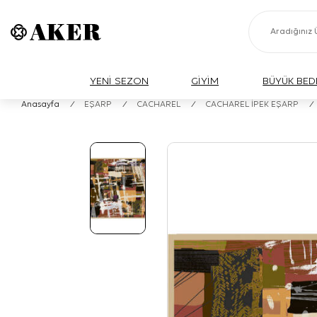
YENİ SEZON
GİYİM
BÜYÜK BED
Anasayfa
/
EŞARP
/
CACHAREL
/
CACHAREL İPEK EŞARP
/