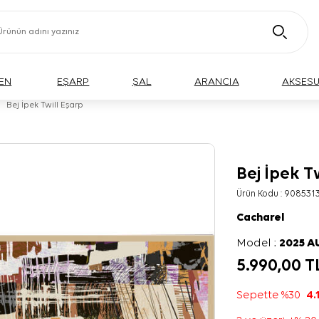
EN
EŞARP
ŞAL
ARANCIA
AKSES
Bej İpek Twill Eşarp
Bej İpek T
Ürün Kodu :
908531
Cacharel
Model :
2025 
5.990,00
T
Sepette %30
4.