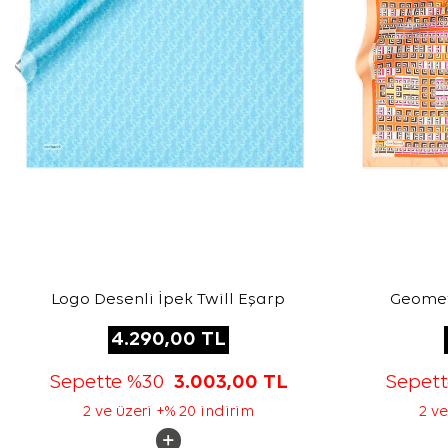
Logo Desenli İpek Twill Eşarp
Geometr
4.290,00
TL
Sepette %30
3.003,00
TL
Sepet
2 ve üzeri +% 20 indirim
2 ve