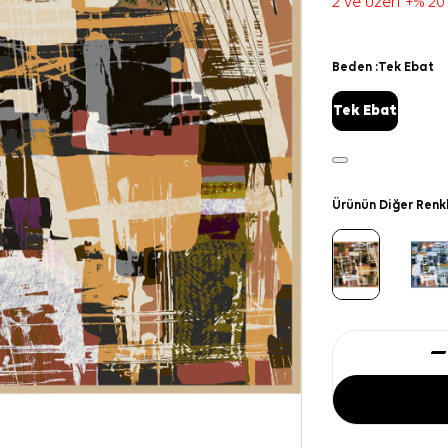
2 ve üzeri +% 20
Beden :
Tek Ebat
Tek Ebat
Ürünün Diğer Renk