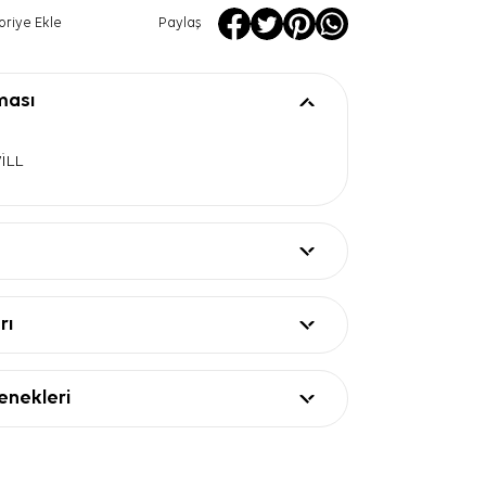
oriye Ekle
Paylaş
ması
WİLL
rı
nekleri