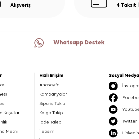
Alışveriş
4 Taksit 
Whatsapp Destek
er
Hızlı Erişim
Sosyal Medya
arı
Anasayfa
İnstagr
mesi
Kampanyalar
Facebo
esi
Sipariş Takip
Youtub
e Koşulları
Kargo Takip
Twitter
nlik
İade Talebi
ma Metni
İletişim
Linkedin