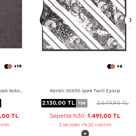
+19
+6
pek Koton
Renkli 90X90 İpek Twill Eşarp
L
2.130,00
TL
2.649,90
TL
20
%
3,00
TL
Sepette %30
1.491,00
TL
dirim
2 ve üzeri +% 20 indirim