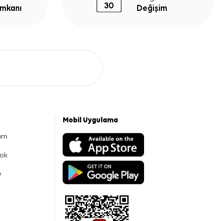
İmkanı
Değişim
Mobil Uygulama
am
ok
e