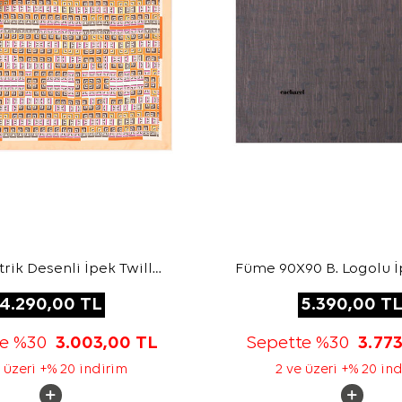
ik Desenli İpek Twill
Füme 90X90 B. Logolu İ
Eşarp
Jakar Eşarp
4.290,00
TL
5.390,00
T
te %30
3.003,00
TL
Sepette %30
3.77
 üzeri +% 20 indirim
2 ve üzeri +% 20 in