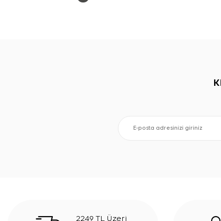
K
2249 TL Üzeri