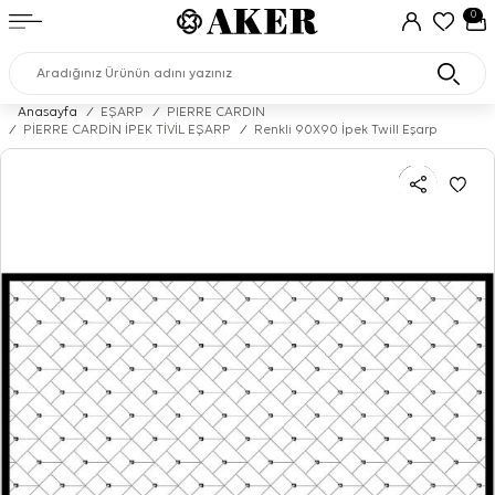
0
Anasayfa
/
EŞARP
/
PIERRE CARDIN
/
PİERRE CARDİN İPEK TİVİL EŞARP
/
Renkli 90X90 İpek Twill Eşarp