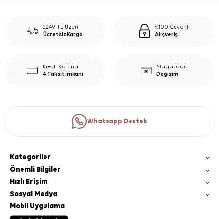
2249 TL Üzeri
%100 Güvenli
Ücretsiz Kargo
Alışveriş
Kredi Kartına
Mağazada
4 Taksit İmkanı
Değişim
Whatsapp Destek
Kategoriler
Önemli Bilgiler
Hızlı Erişim
Sosyal Medya
Mobil Uygulama