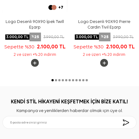
+7
Logo Desenli 90X90 İpek Twill
Logo Desenli 90X90 Pierre
Eşarp
Cardin Tivil Eşarp
25
25
3.000,00
TL
3.990,00
TL
3.000,00
TL
3.990,00
TL
%
%
Sepette %30
2.100,00
TL
Sepette %30
2.100,00
TL
2 ve üzeri +% 20 indirim
2 ve üzeri +% 20 indirim
KENDİ STİL HİKAYENİ KEŞFETMEK İÇİN BİZE KATIL!
Kampanya ve yeniliklerden haberdar olmak için üye ol.