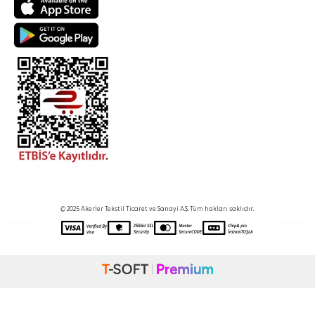
© 2025 Akerler Tekstil Ticaret ve Sanayi A.Ş. Tüm hakları saklıdır.