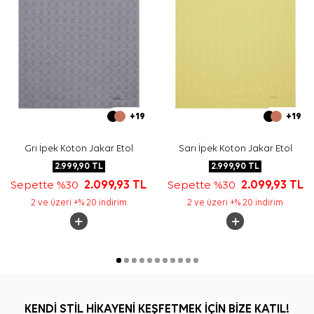
+19
+19
Gri İpek Koton Jakar Etol
Sarı İpek Koton Jakar Etol
2.999,90
TL
2.999,90
TL
Sepette %30
2.099,93
TL
Sepette %30
2.099,93
TL
2 ve üzeri +% 20 indirim
2 ve üzeri +% 20 indirim
KENDİ STİL HİKAYENİ KEŞFETMEK İÇİN BİZE KATIL!