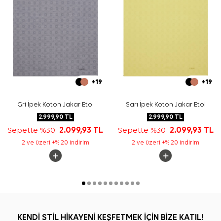
+19
+19
Gri İpek Koton Jakar Etol
Sarı İpek Koton Jakar Etol
2.999,90
TL
2.999,90
TL
Sepette %30
2.099,93
TL
Sepette %30
2.099,93
TL
2 ve üzeri +% 20 indirim
2 ve üzeri +% 20 indirim
KENDİ STİL HİKAYENİ KEŞFETMEK İÇİN BİZE KATIL!