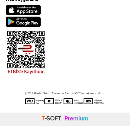
© 2025 Akerler Tekstil Ticaret ve Sanayi A.Ş. Tüm hakları saklıdır.