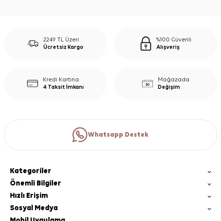
2249 TL Üzeri
%100 Güvenli
Ücretsiz Kargo
Alışveriş
Kredi Kartına
Mağazada
4 Taksit İmkanı
Değişim
Whatsapp Destek
Kategoriler
Önemli Bilgiler
Hızlı Erişim
Sosyal Medya
Mobil Uygulama