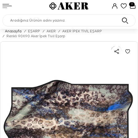
0
Anasayfa
/
EŞARP
/
AKER
/
AKER İPEK TİVİL EŞARP
/
Renkli 90X90 Aker İpek Tivil Eşarp