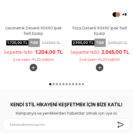
+8
Geometrik Desenli 90X90 İpek
Fırça Desenli 90X90 İpek Twill
Twill Eşarp
Eşarp
20
20
1.720,00
TL
2.149,90
TL
2.950,00
TL
3.690,01
TL
%
%
Sepette %30
1.204,00
TL
Sepette %30
2.065,00
TL
2 ve üzeri +% 20 indirim
2 ve üzeri +% 20 indirim
KENDİ STİL HİKAYENİ KEŞFETMEK İÇİN BİZE KATIL!
Kampanya ve yeniliklerden haberdar olmak için üye ol.