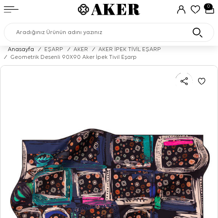
0
Anasayfa
/
EŞARP
/
AKER
/
AKER İPEK TİVİL EŞARP
/
Geometrik Desenli 90X90 Aker İpek Tivil Eşarp