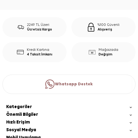
2249 TL Üzeri
%100 Güvenli
Ücretsiz Kargo
Alışveriş
Kredi Kartına
Mağazada
4 Taksit İmkanı
Değişim
Whatsapp Destek
Kategoriler
Önemli Bilgiler
Hızlı Erişim
Sosyal Medya
Mobil Uygulama