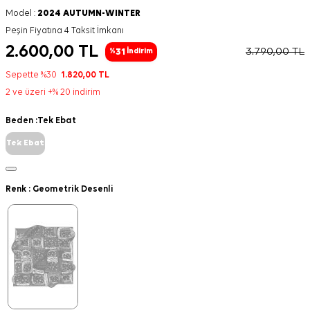
Model :
2024 AUTUMN-WINTER
Peşin Fiyatına 4 Taksit İmkanı
2.600,00
TL
3.790,00
TL
31
%
İndirim
Sepette %30
1.820,00
TL
2 ve üzeri +% 20 indirim
Beden :
Tek Ebat
Tek Ebat
Renk :
Geometrik Desenli