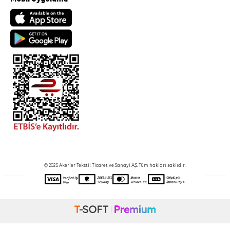
© 2025 Akerler Tekstil Ticaret ve Sanayi A.Ş. Tüm hakları saklıdır.