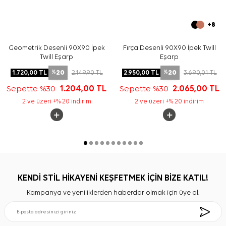
+8
Geometrik Desenli 90X90 İpek
Fırça Desenli 90X90 İpek Twill
Twill Eşarp
Eşarp
20
20
1.720,00
TL
2.149,90
TL
2.950,00
TL
3.690,01
TL
%
%
Sepette %30
1.204,00
TL
Sepette %30
2.065,00
TL
2 ve üzeri +% 20 indirim
2 ve üzeri +% 20 indirim
KENDİ STİL HİKAYENİ KEŞFETMEK İÇİN BİZE KATIL!
Kampanya ve yeniliklerden haberdar olmak için üye ol.