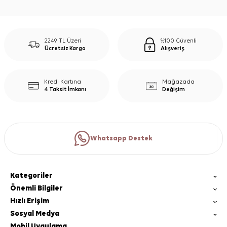
2249 TL Üzeri
%100 Güvenli
Ücretsiz Kargo
Alışveriş
Kredi Kartına
Mağazada
4 Taksit İmkanı
Değişim
Whatsapp Destek
Kategoriler
Önemli Bilgiler
Hızlı Erişim
Sosyal Medya
Mobil Uygulama