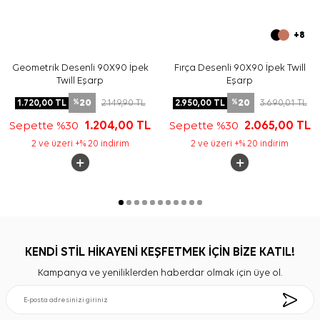
+8
Geometrik Desenli 90X90 İpek
Fırça Desenli 90X90 İpek Twill
Twill Eşarp
Eşarp
20
20
1.720,00
TL
2.149,90
TL
2.950,00
TL
3.690,01
TL
%
%
Sepette %30
1.204,00
TL
Sepette %30
2.065,00
TL
2 ve üzeri +% 20 indirim
2 ve üzeri +% 20 indirim
KENDİ STİL HİKAYENİ KEŞFETMEK İÇİN BİZE KATIL!
Kampanya ve yeniliklerden haberdar olmak için üye ol.