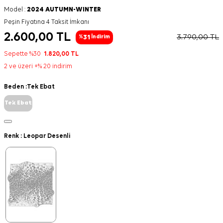
Model :
2024 AUTUMN-WINTER
Peşin Fiyatına 4 Taksit İmkanı
2.600,00
TL
3.790,00
TL
31
%
İndirim
Sepette %30
1.820,00
TL
2 ve üzeri +% 20 indirim
Beden :
Tek Ebat
Tek Ebat
Renk :
Leopar Desenli