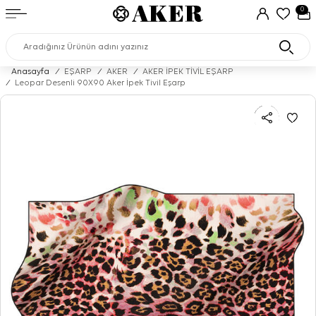
0
Anasayfa
/
EŞARP
/
AKER
/
AKER İPEK TİVİL EŞARP
/
Leopar Desenli 90X90 Aker İpek Tivil Eşarp