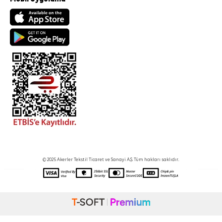
© 2025 Akerler Tekstil Ticaret ve Sanayi A.Ş. Tüm hakları saklıdır.