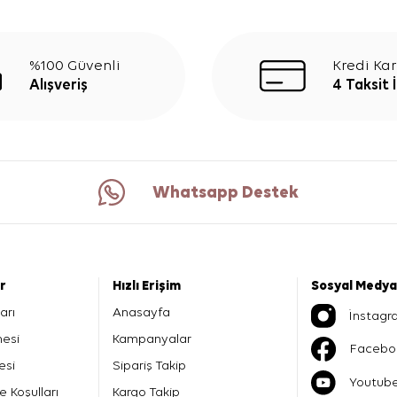
%100 Güvenli
Kredi Kar
Alışveriş
4 Taksit 
Whatsapp Destek
er
Hızlı Erişim
Sosyal Medya
arı
Anasayfa
İnstagr
mesi
Kampanyalar
Facebo
esi
Sipariş Takip
Youtub
e Koşulları
Kargo Takip