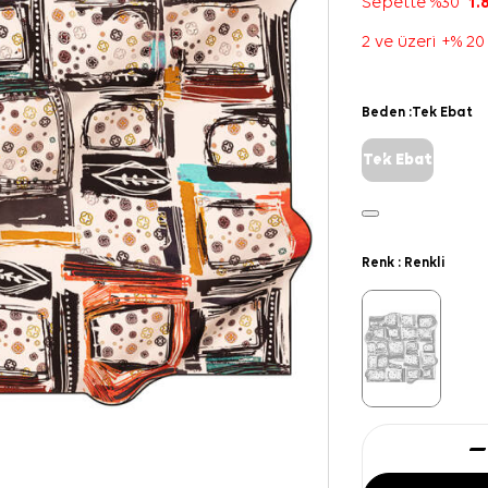
Sepette %30
1.
2 ve üzeri +% 20
Beden :
Tek Ebat
Tek Ebat
Renk :
Renkli