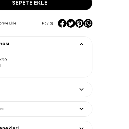
SEPETE EKLE
oriye Ekle
Paylaş
ması
0X90
l
rı
nekleri