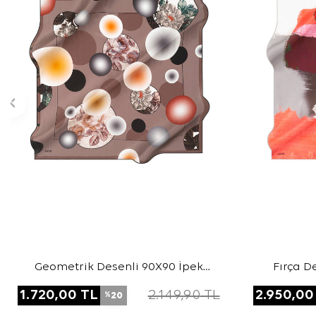
Geometrik Desenli 90X90 İpek
Fırça D
Twill Eşarp
1.720,00
TL
2.149,90
TL
2.950,00
20
%