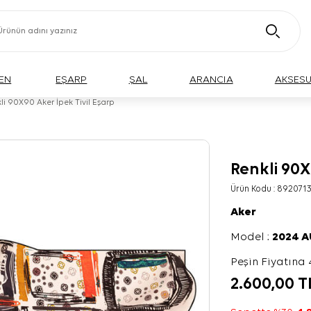
EN
EŞARP
ŞAL
ARANCIA
AKSES
li 90X90 Aker İpek Tivil Eşarp
Renkli 90X
Ürün Kodu :
892071
Aker
Model :
2024 
Peşin Fiyatına 
2.600,00
T