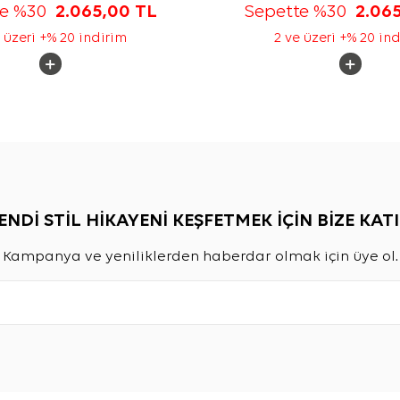
te %30
2.065,00
TL
Sepette %30
2.06
 üzeri +% 20 indirim
2 ve üzeri +% 20 in
ENDİ STİL HİKAYENİ KEŞFETMEK İÇİN BİZE KATI
Kampanya ve yeniliklerden haberdar olmak için üye ol.