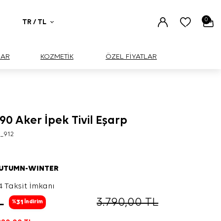
0
TR / TL
UAR
KOZMETİK
ÖZEL FİYATLAR
90 Aker İpek Tivil Eşarp
3_912
AUTUMN-WINTER
4 Taksit İmkanı
L
3.790,00
TL
31
%
İndirim