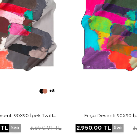
+8
esenli 90X90 İpek Twill
Fırça Desenli 90X90 İp
Eşarp
Eşarp
TL
3.690,01
TL
2.950,00
TL
3
20
20
%
%