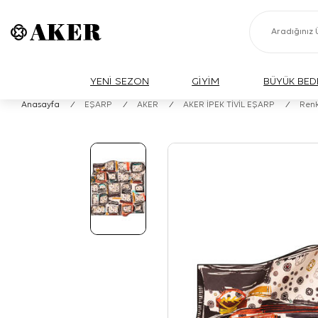
YENİ SEZON
GİYİM
BÜYÜK BED
Anasayfa
/
EŞARP
/
AKER
/
AKER İPEK TİVİL EŞARP
/
Renk