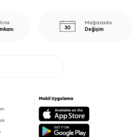
tına
Mağazada
İmkanı
Değişim
Mobil Uygulama
am
ok
e