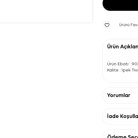
Ürünü Fav
Ürün Açıkla
Ürün Ebatı : 9
Kalite : İpek Tivi
Yorumlar
İade Koşulla
Ödeme Seçe