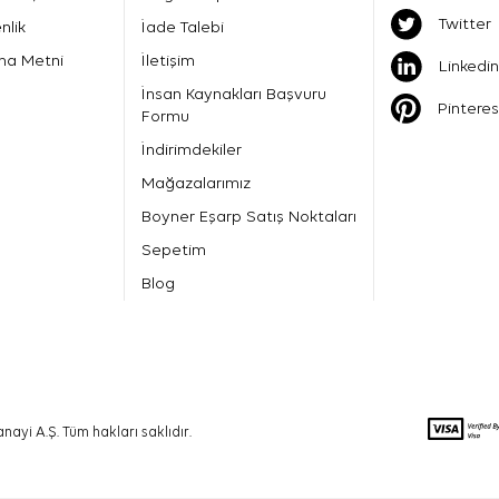
Twitter
nlik
İade Talebi
ma Metni
İletişim
Linkedin
İnsan Kaynakları Başvuru
Pinteres
Formu
İndirimdekiler
Mağazalarımız
Boyner Eşarp Satış Noktaları
Sepetim
Blog
nayi A.Ş. Tüm hakları saklıdır.