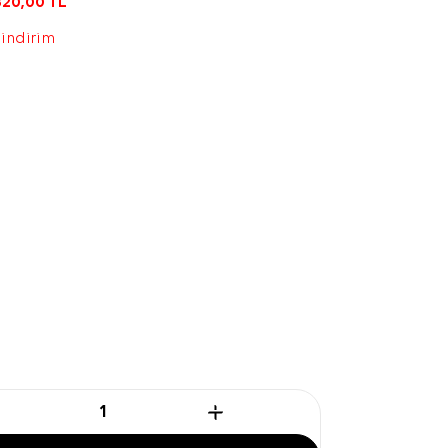
820,00
TL
 indirim