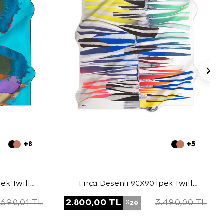
+8
+5
ek Twill
Fırça Desenli 90X90 İpek Twill
Eşarp
.690,01
TL
2.800,00
TL
3.490,00
TL
20
%