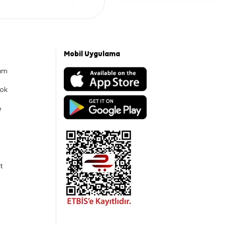
Mobil Uygulama
am
ok
e
t