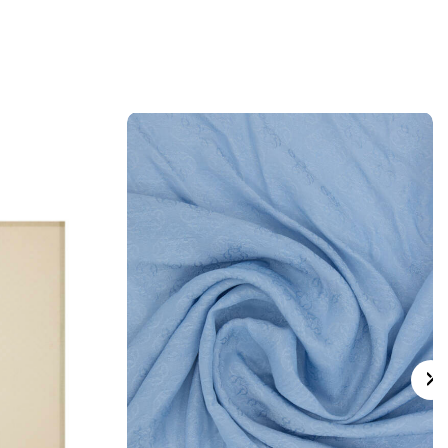
ngeleyerek gündüz kombinlerinde daha net
e edebilirsiniz.
 için ürün etiketindeki talimatları izleyiniz.
 eşarplarınızda elde bakım gerektiğinde
rp Şampuanı
kullanabilirsiniz.
lan Sorular
lçüsü nedir?
gi materyalden üretilmiştir?
 görünür?
rle kombinlenebilir?