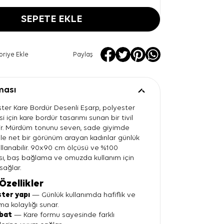
SEPETE EKLE
oriye Ekle
Paylaş
ması
er Kare Bordür Desenli Eşarp, polyester
i için kare bordür tasarımı sunan bir tivil
ir. Mürdüm tonunu seven, sade giyimde
e net bir görünüm arayan kadınlar günlük
llanabilir. 90x90 cm ölçüsü ve %100
sı, baş bağlama ve omuzda kullanım için
sağlar.
Özellikler
ter yapı
— Günlük kullanımda hafiflik ve
ma kolaylığı sunar.
bat
— Kare formu sayesinde farklı