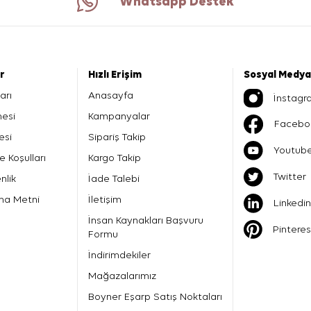
Whatsapp Destek
er
Hızlı Erişim
Sosyal Medya
arı
Anasayfa
İnstagr
mesi
Kampanyalar
Facebo
esi
Sipariş Takip
Youtub
e Koşulları
Kargo Takip
Twitter
nlik
İade Talebi
ma Metni
İletişim
Linkedin
İnsan Kaynakları Başvuru
Pinteres
Formu
İndirimdekiler
Mağazalarımız
Boyner Eşarp Satış Noktaları