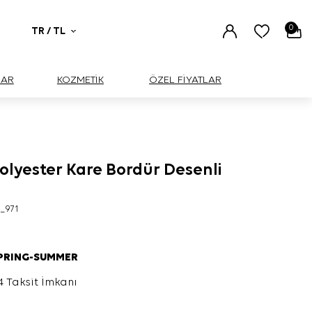
0
TR / TL
UAR
KOZMETİK
ÖZEL FİYATLAR
lyester Kare Bordür Desenli
_971
SPRING-SUMMER
4 Taksit İmkanı