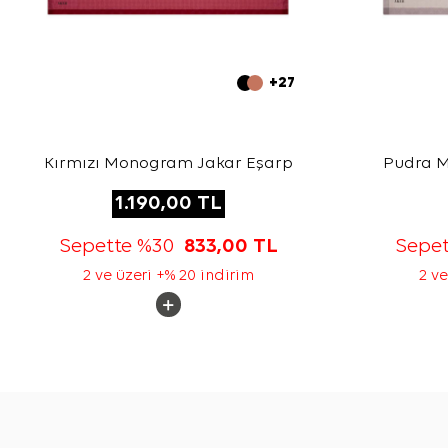
+27
Kırmızı Monogram Jakar Eşarp
Pudra 
1.190,00
TL
Sepette %30
833,00
TL
Sepe
2 ve üzeri +% 20 indirim
2 ve