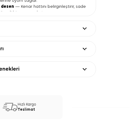
lerine uyum sağlar.
r desen
— Kenar hattını belirginleştirir, sade
üzenli bir çerçeve katar.
k tonu
— Siyah, gri, ekru ve bej parçalarla
nür.
 dokusu
— Aker çizgisinde tok duruşlu,
şen bir kullanım sağlar.
ları
rı
Değer
 polyester
0 cm
nekleri
ester
 eşarp
düm
bordür desenli
Eşarp Kullanım ve Kombin
Hızlı Kargo
Teslimat
er Kare Bordür Desenli Eşarp, düz renk
kot ve tuniklerle kolayca uyum sağlar.
yapısını öne çıkarmak için sade yakalı
abilirsiniz. Mürdüm tonunu açık renk