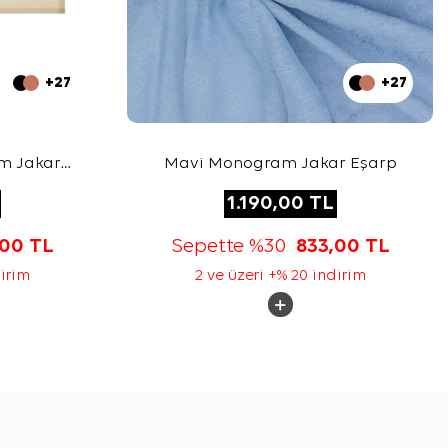
+27
+27
m Jakar
Mavi Monogram Jakar Eşarp
1.190,00
TL
,00
TL
Sepette %30
833,00
TL
dirim
2 ve üzeri +% 20 indirim