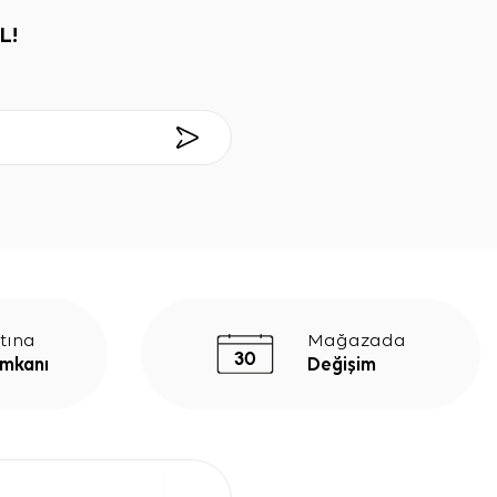
L!
tına
Mağazada
İmkanı
Değişim