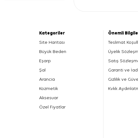
Kategoriler
Önemli Bilgil
Site Haritası
Teslimat Koşull
Büyük Beden
Üyelik Sözleş
Eşarp
Satış Sözleşm
Şal
Garanti ve İad
Arancia
Gizlilik ve Güve
Kozmetik
Kvkk Aydınlat
Aksesuar
Özel Fiyatlar