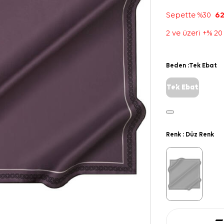
Sepette %30
62
2 ve üzeri +% 20
Beden :
Tek Ebat
Tek Ebat
Renk :
Düz Renk