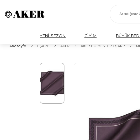
YENİ SEZON
GİYİM
BÜYÜK BED
Anasayfa
/
EŞARP
/
AKER
/
AKER POLYESTER EŞARP
/
Mü