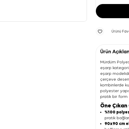
Ürünü Fav
Ürün Açıkla
Mürdüm Polyest
eşarp kategoris
eşarp modelid
çerçeve desenl
kombinlerde ku
polyester yapı
pratik bir form 
Öne Çıkan 
%100 polyes
pratik bağla
90x90 cm e