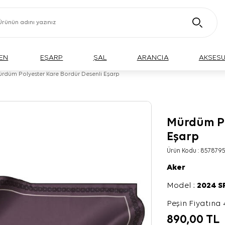
EN
EŞARP
ŞAL
ARANCIA
AKSES
rdüm Polyester Kare Bordür Desenli Eşarp
Mürdüm Po
Eşarp
Ürün Kodu :
8578795
Aker
Model :
2024 
Peşin Fiyatına 
890,00
TL