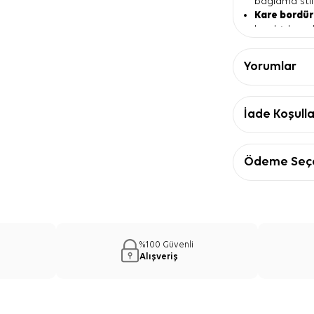
bağlama stil
Kare bordü
kombinlere d
Mürdüm ren
dengeli görü
Yorumlar
Tivil eşarp
düzgün yerle
Ürün Detay
İade Koşulla
Özellik
Materyal
%100
Ebat
90x9
Ödeme Seçe
Kalite
Poly
Tip
Tivil
Renk
Mür
Desen
Kare 
Polyester 
%100 Güvenli
Önerisi
Alışveriş
Mürdüm Polyest
pardösü, trenç
Bordürlü kenar 
üstlerle kullan