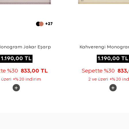
+27
Monogram Jakar Eşarp
Kahverengi Monogra
Eşarp
1.190,00
TL
1.190,00
TL
tte %30
833,00
TL
Sepette %30
833
 üzeri +% 20 indirim
2 ve üzeri +% 20 in