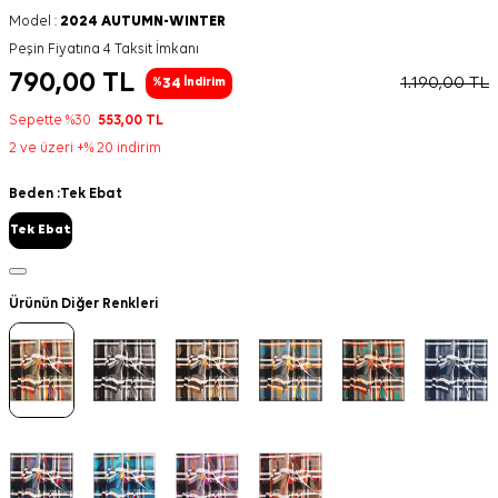
Model :
2024 AUTUMN-WINTER
Peşin Fiyatına 4 Taksit İmkanı
790,00
TL
1.190,00
TL
34
%
İndirim
Sepette %30
553,00
TL
2 ve üzeri +% 20 indirim
Beden :
Tek Ebat
Tek Ebat
Ürünün Diğer Renkleri