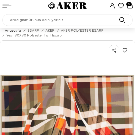
0
Anasayfa
/
EŞARP
/
AKER
/
AKER POLYESTER EŞARP
/
Yeşil 90X90 Polyester Twill Eşarp