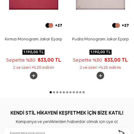
+27
+27
Kırmızı Monogram Jakar Eşarp
Pudra Monogram Jakar Eşarp
1.190,00
TL
1.190,00
TL
Sepette %30
833,00
TL
Sepette %30
833,00
TL
2 ve üzeri +% 20 indirim
2 ve üzeri +% 20 indirim
KENDİ STİL HİKAYENİ KEŞFETMEK İÇİN BİZE KATIL!
Kampanya ve yeniliklerden haberdar olmak için üye ol.