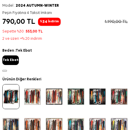
Model :
2024 AUTUMN-WINTER
Peşin Fiyatına 4 Taksit İmkanı
790,00
TL
1.190,00
TL
34
%
İndirim
Sepette %30
553,00
TL
2 ve üzeri +% 20 indirim
Beden :
Tek Ebat
Tek Ebat
Ürünün Diğer Renkleri