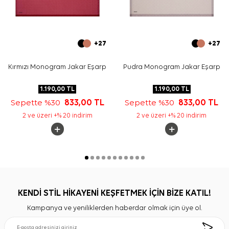
+27
+27
Kırmızı Monogram Jakar Eşarp
Pudra Monogram Jakar Eşarp
1.190,00
TL
1.190,00
TL
Sepette %30
833,00
TL
Sepette %30
833,00
TL
2 ve üzeri +% 20 indirim
2 ve üzeri +% 20 indirim
KENDİ STİL HİKAYENİ KEŞFETMEK İÇİN BİZE KATIL!
Kampanya ve yeniliklerden haberdar olmak için üye ol.