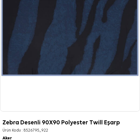
Zebra Desenli 90X90 Polyester Twill Eşarp
Ürün Kodu :
8526795_922
Aker