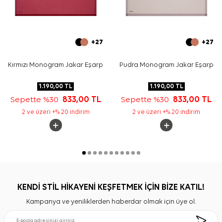
+27
+27
Kırmızı Monogram Jakar Eşarp
Pudra Monogram Jakar Eşarp
1.190,00
TL
1.190,00
TL
Sepette %30
833,00
TL
Sepette %30
833,00
TL
2 ve üzeri +% 20 indirim
2 ve üzeri +% 20 indirim
KENDİ STİL HİKAYENİ KEŞFETMEK İÇİN BİZE KATIL!
Kampanya ve yeniliklerden haberdar olmak için üye ol.