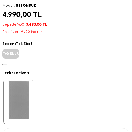
Model :
SEZONSUZ
4.990,00
TL
Sepette %30
3.493,00
TL
2 ve üzeri +% 20 indirim
Beden :
Tek Ebat
Tek Ebat
Renk :
Lacivert