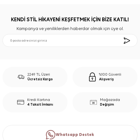
KENDİ STİL HİKAYENİ KEŞFETMEK İÇİN BİZE KATIL!
Kampanya ve yeniliklerden haberdar olmak için üye ol.
2249 TL Üzeri
%100 Güvenli
Ücretsiz Kargo
Alışveriş
Kredi Kartına
Mağazada
4 Taksit İmkanı
Değişim
Whatsapp Destek