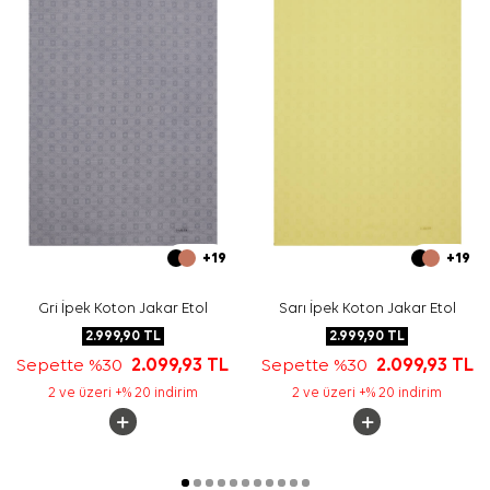
İpek Eşarp Şampuanı
tercih edebilirsiniz.
Sıkça Sorulan Sorular
Lacivert İpek Koton Dikdörtgen Logolu Şal ölçüsü
nedir?
Bu şal hangi desen yapısına sahiptir?
Cacharel şal hangi kombinlerle kullanılabilir?
Bu doğal karışımlı şal günlük kullanıma uygun mu?
+19
+19
Gri İpek Koton Jakar Etol
Sarı İpek Koton Jakar Etol
2.999,90
TL
2.999,90
TL
Sepette %30
2.099,93
TL
Sepette %30
2.099,93
TL
2 ve üzeri +% 20 indirim
2 ve üzeri +% 20 indirim