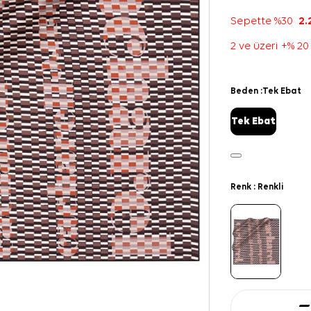
Sepette %30
2.
2 ve üzeri +% 20
Beden :
Tek Ebat
Tek Ebat
Renk :
Renkli