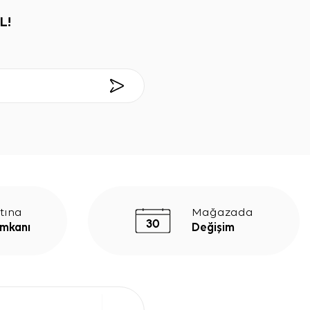
L!
tına
Mağazada
İmkanı
Değişim