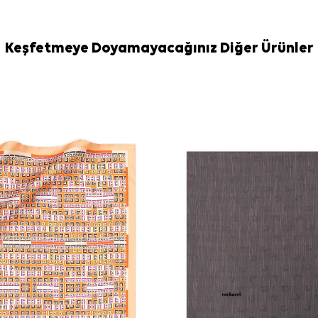
Bakım
Yıkama ve bakım
İpek ve hassas
Keşfetmeye Doyamayacağınız Diğer Ürünler
Eşarp Şampua
Sıkça Soru
Kahverengi B
ölçüdedir?
Bu ürün ipek
Deseni ve ren
Cacharel ipe