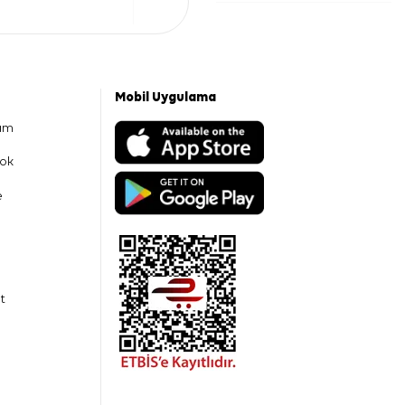
Mobil Uygulama
am
ok
e
t