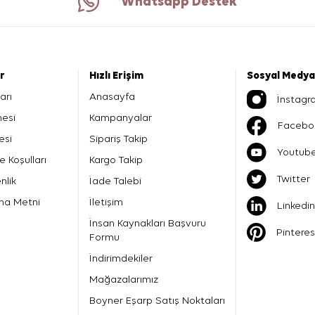
Whatsapp Destek
er
Hızlı Erişim
Sosyal Medya
arı
Anasayfa
İnstagr
mesi
Kampanyalar
Facebo
esi
Sipariş Takip
Youtub
e Koşulları
Kargo Takip
Twitter
nlik
İade Talebi
ma Metni
İletişim
Linkedin
İnsan Kaynakları Başvuru
Pinteres
Formu
İndirimdekiler
Mağazalarımız
Boyner Eşarp Satış Noktaları