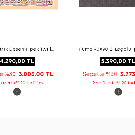
ik Desenli İpek Twill
Füme 90X90 B. Logolu İ
Eşarp
Jakar Eşarp
4.290,00
TL
5.390,00
T
te %30
3.003,00
TL
Sepette %30
3.77
 üzeri +% 20 indirim
2 ve üzeri +% 20 in