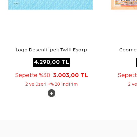
Logo Desenli İpek Twill Eşarp
Geometr
4.290,00
TL
Sepette %30
3.003,00
TL
Sepet
2 ve üzeri +% 20 indirim
2 ve