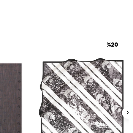
 için ürün etiketindeki talimatları izleyiniz.
 eşarpların nazik bakımında
Aker İpek
nı
kullanmayı tercih edebilirsiniz.
lan Sorular
eyaz İpek Kare Kareli Eşarp hangi
%
20
 eşarp mıdır?
kleri nasıldır?
k eşarp nasıl kombinlenir?