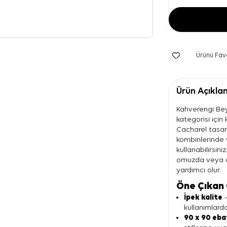
Ürünü Fav
Ürün Açıkla
Kahverengi Bey
kategorisi için
Cacharel tasarı
kombinlerinde
kullanabilirsini
omuzda veya ç
yardımcı olur.
Öne Çıkan 
İpek kalite
—
kullanımlarda
90 x 90 eba