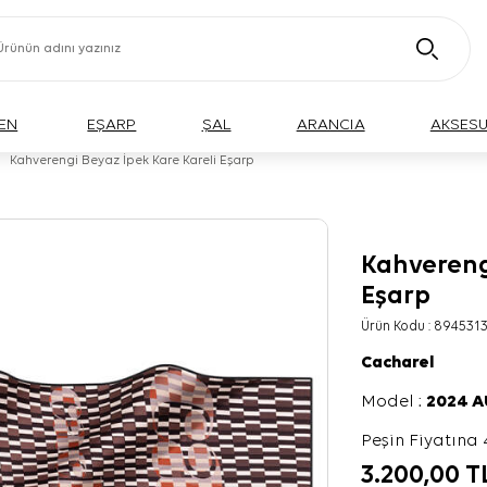
EN
EŞARP
ŞAL
ARANCIA
AKSES
Kahverengi Beyaz İpek Kare Kareli Eşarp
Kahverengi
Eşarp
Ürün Kodu :
8945313
Cacharel
Model :
2024 
Peşin Fiyatına 
3.200,00
T