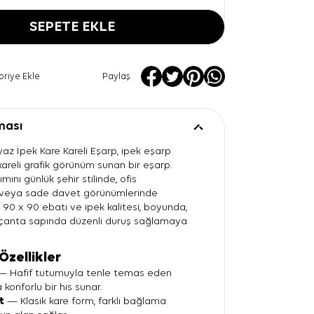
SEPETE EKLE
oriye Ekle
Paylaş
ması
az İpek Kare Kareli Eşarp, ipek eşarp
 kareli grafik görünüm sunan bir eşarp.
mını günlük şehir stilinde, ofis
 veya sade davet görünümlerinde
z. 90 x 90 ebatı ve ipek kalitesi, boyunda,
anta sapında düzenli duruş sağlamaya
Özellikler
 Hafif tutumuyla tenle temas eden
 konforlu bir his sunar.
t
— Klasik kare form, farklı bağlama