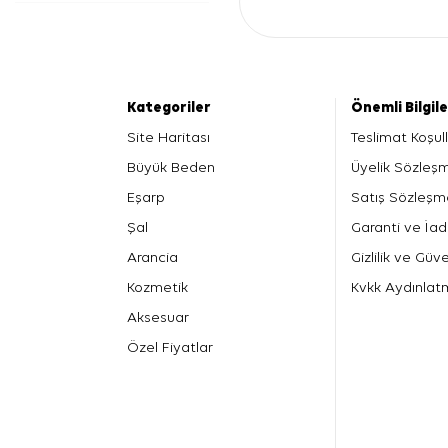
Kategoriler
Önemli Bilgil
Site Haritası
Teslimat Koşull
Büyük Beden
Üyelik Sözleş
Eşarp
Satış Sözleşm
Şal
Garanti ve İad
Arancia
Gizlilik ve Güve
Kozmetik
Kvkk Aydınlat
Aksesuar
Özel Fiyatlar