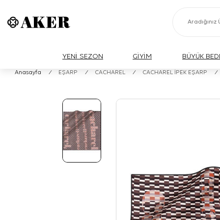
YENİ SEZON
GİYİM
BÜYÜK BED
Anasayfa
/
EŞARP
/
CACHAREL
/
CACHAREL İPEK EŞARP
/