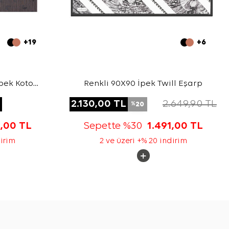
+19
+6
pek Koton
Renkli 90X90 İpek Twill Eşarp
L
2.130,00
TL
2.649,90
TL
20
%
3,00
TL
Sepette %30
1.491,00
TL
dirim
2 ve üzeri +% 20 indirim