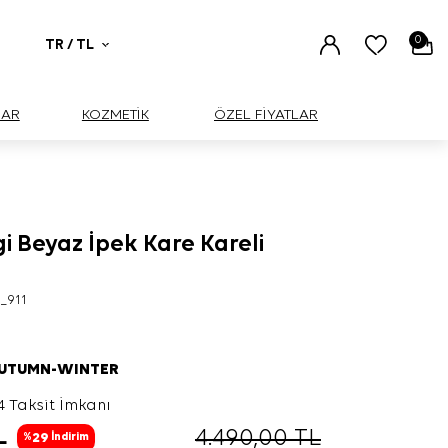
0
TR / TL
UAR
KOZMETİK
ÖZEL FİYATLAR
 Beyaz İpek Kare Kareli
_911
AUTUMN-WINTER
4 Taksit İmkanı
L
4.490,00
TL
29
%
İndirim