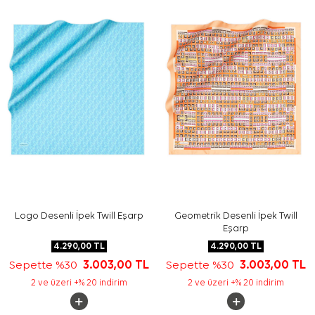
Yıkama ve bakım için ürün etiketindeki talimatları
izleyiniz. İpek ve hassas eşarplarda nazik bakım
gerektiğinde
Aker İpek Eşarp Şampuanı
kullanmayı tercih
edebilirsiniz.
Sıkça Sorulan Sorular
Mavi İpek Kare Logo Desenli Eşarp ölçüsü nedir?
Bu eşarp hangi desene sahiptir?
Ürün hangi kalite bilgisini taşır?
Mavi ipek eşarp nasıl kombinlenir?
Logo Desenli İpek Twill Eşarp
Geometrik Desenli İpek Twill
Eşarp
4.290,00
TL
4.290,00
TL
Sepette %30
3.003,00
TL
Sepette %30
3.003,00
TL
2 ve üzeri +% 20 indirim
2 ve üzeri +% 20 indirim